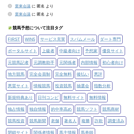
栗東会議
に
匿名
より
栗東会議
に
匿名
より
競馬予想について注目タグ
FIRST
WIN5
サービス充実
スパムメール
ダート専門
ポータルサイト
上級者
中級者向け
予想家
優良サイト
元競馬記者
元調教助手
元関係者
内部情報
初心者向け
地方競馬
完全会員制
完全無料
後払い
悪評
悪質サイト
情報競馬
投資競馬
抽選会
指数分析
新規特典あり
日刊コンピ
無料サイト
無料情報
独占情報
独自情報
的中率高め
競馬ソフト
競馬商材
競馬投資
競馬新聞
老舗
著名人
複勝
詐欺
調査済み
閉鎖サイト
関係者情報
馬主情報
馬券師