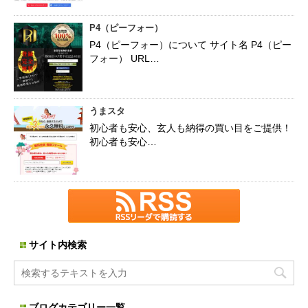
P4（ピーフォー）
P4（ピーフォー）について サイト名 P4（ピー
フォー） URL…
うまスタ
初心者も安心、玄人も納得の買い目をご提供！
初心者も安心…
サイト内検索
ブログカテゴリー一覧