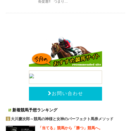
長促進!! つまり…
お問い合わせ
新着競馬予想ランキング
１
大川慶次郎～競馬の神様と女神のパーフェクト馬券メソッド
「当てる」競馬から「勝つ」競馬へ。