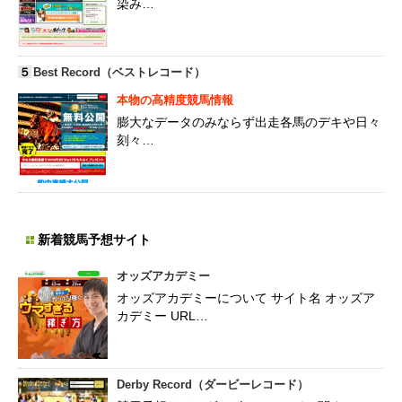
染み…
５
Best Record（ベストレコード）
本物の高精度競馬情報
膨大なデータのみならず出走各馬のデキや日々
刻々…
新着競馬予想サイト
オッズアカデミー
オッズアカデミーについて サイト名 オッズア
カデミー URL…
Derby Record（ダービーレコード）