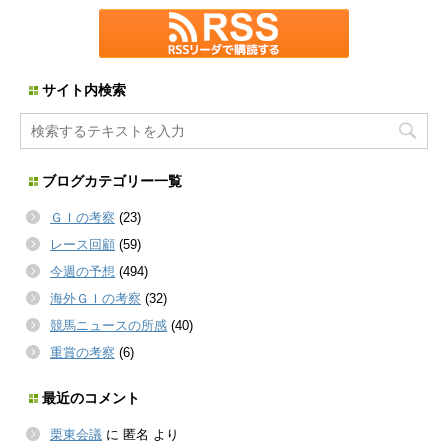
サイト内検索
ブログカテゴリー一覧
ＧＩの考察
(23)
レース回顧
(59)
今週の予想
(494)
海外ＧＩの考察
(32)
競馬ニュースの所感
(40)
重賞の考察
(6)
最近のコメント
栗東会議
に
匿名
より