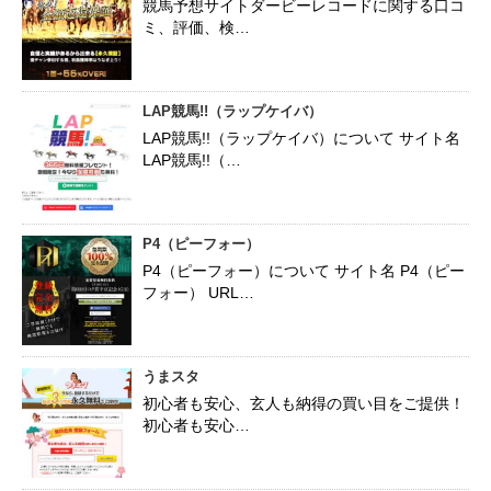
競馬予想サイトダービーレコードに関する口コ
ミ、評価、検…
LAP競馬!!（ラップケイバ）
LAP競馬!!（ラップケイバ）について サイト名
LAP競馬!!（…
P4（ピーフォー）
P4（ピーフォー）について サイト名 P4（ピー
フォー） URL…
うまスタ
初心者も安心、玄人も納得の買い目をご提供！
初心者も安心…