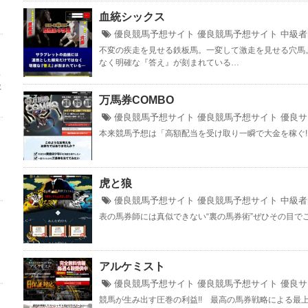
血統シックス
優良競馬予想サイト
優良競馬予想サイト
中級者
不変の疾走を見せる鉄板馬。一変して激走を見せる穴馬
なく明確な『答え』が刻まれている…
レ
評
万馬券COMBO
優良競馬予想サイト
優良競馬予想サイト
優良サ
本来競馬予想は「高額配当を受け取り一瞬で大金を稼ぐ!
虎と狼
優良競馬予想サイト
優良競馬予想サイト
中級者
表の馬券師には真似できない“裏の馬券術”ぜひその目で
アルケミスト
優良競馬予想サイト
優良競馬予想サイト
優良サ
競馬が生み出す圧巻の利益!! 最高の馬券戦略による最