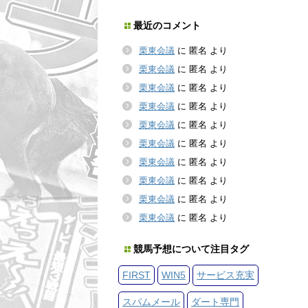
最近のコメント
栗東会議
に
匿名
より
栗東会議
に
匿名
より
栗東会議
に
匿名
より
栗東会議
に
匿名
より
栗東会議
に
匿名
より
栗東会議
に
匿名
より
栗東会議
に
匿名
より
栗東会議
に
匿名
より
栗東会議
に
匿名
より
栗東会議
に
匿名
より
競馬予想について注目タグ
FIRST
WIN5
サービス充実
スパムメール
ダート専門