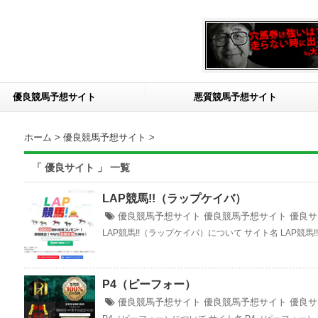
優良競馬予想サイト
悪質競馬予想サイト
ホーム
>
優良競馬予想サイト
>
「 優良サイト 」 一覧
LAP競馬!!（ラップケイバ）
優良競馬予想サイト
優良競馬予想サイト
優良サ
LAP競馬!!（ラップケイバ）について サイト名 LAP競馬!!
P4（ピーフォー）
優良競馬予想サイト
優良競馬予想サイト
優良サ