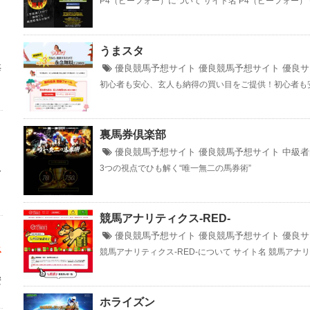
P4（ピーフォー）について サイト名 P4（ピーフォー） URL ht
ク
」
うまスタ
毎
優良競馬予想サイト
優良競馬予想サイト
優良サ
初心者も安心、玄人も納得の買い目をご提供！初心者も安
裏馬券倶楽部
優良競馬予想サイト
優良競馬予想サイト
中級者
3つの視点でひも解く“唯一無二の馬券術”
す
」
競馬アナリティクス-RED-
優良競馬予想サイト
優良競馬予想サイト
優良サ
ス
競馬アナリティクス-RED-について サイト名 競馬アナリティク
ト
安
ホライズン