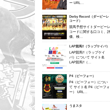
ー URL…
Derby Record（ダービーレ
コード）
競馬予想サイトダービー
コードに関する口コミ、
価、検…
LAP競馬!!（ラップケイバ）
LAP競馬!!（ラップケイ
バ）について サイト名
LAP競馬!!（…
P4（ピーフォー）
P4（ピーフォー）につい
て サイト名 P4（ピーフォ
ー） URL…
うまスタ