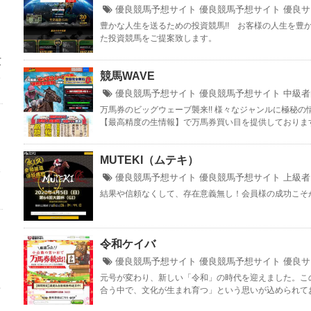
優良競馬予想サイト
優良競馬予想サイト
優良サ
豊かな人生を送るための投資競馬!! お客様の人生を豊
た投資競馬をご提案致します。
京
…
競馬WAVE
優良競馬予想サイト
優良競馬予想サイト
中級者
万馬券のビッグウェーブ襲来!! 様々なジャンルに極秘
【最高精度の生情報】で万馬券買い目を提供しておりま
出
MUTEKI（ムテキ）
…
優良競馬予想サイト
優良競馬予想サイト
上級者
結果や信頼なくして、存在意義無し！会員様の成功こそ
令和ケイバ
優良競馬予想サイト
優良競馬予想サイト
優良サ
元号が変わり、新しい「令和」の時代を迎えました。こ
て
合う中で、文化が生まれ育つ」という思いが込められて