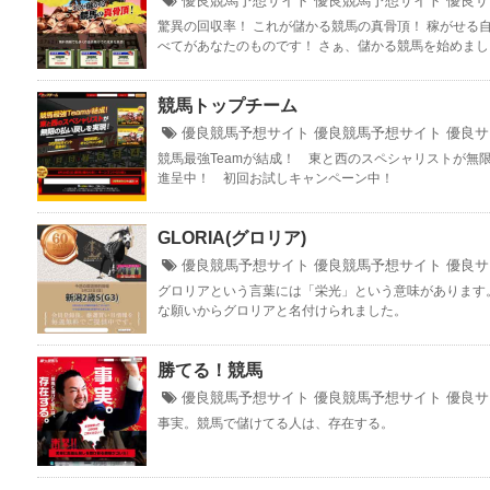
優良競馬予想サイト
優良競馬予想サイト
優良サ
驚異の回収率！ これが儲かる競馬の真骨頂！ 稼がせる
べてがあなたのものです！ さぁ、儲かる競馬を始めまし
競馬トップチーム
優良競馬予想サイト
優良競馬予想サイト
優良サ
競馬最強Teamが結成！ 東と西のスペシャリストが無
進呈中！ 初回お試しキャンペーン中！
GLORIA(グロリア)
優良競馬予想サイト
優良競馬予想サイト
優良サ
グロリアという言葉には「栄光」という意味があります
な願いからグロリアと名付けられました。
勝てる！競馬
優良競馬予想サイト
優良競馬予想サイト
優良サ
事実。競馬で儲けてる人は、存在する。