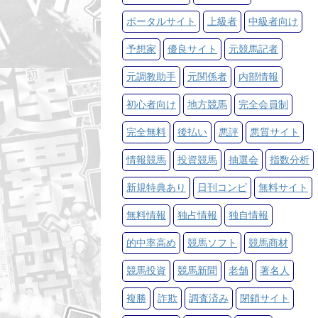
ポータルサイト
上級者
中級者向け
予想家
優良サイト
元競馬記者
元調教助手
元関係者
内部情報
初心者向け
地方競馬
完全会員制
完全無料
後払い
悪評
悪質サイト
情報競馬
投資競馬
抽選会
指数分析
新規特典あり
日刊コンピ
無料サイト
無料情報
独占情報
独自情報
的中率高め
競馬ソフト
競馬商材
競馬投資
競馬新聞
老舗
著名人
複勝
詐欺
調査済み
閉鎖サイト