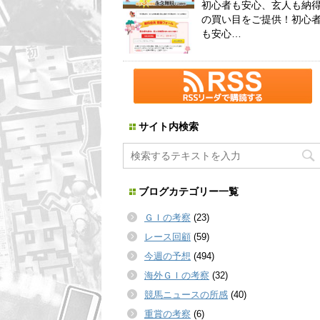
初心者も安心、玄人も納
の買い目をご提供！初心
も安心…
サイト内検索
ブログカテゴリー一覧
ＧＩの考察
(23)
レース回顧
(59)
今週の予想
(494)
海外ＧＩの考察
(32)
競馬ニュースの所感
(40)
重賞の考察
(6)