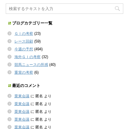
ブログカテゴリー一覧
ＧＩの考察
(23)
レース回顧
(59)
今週の予想
(494)
海外ＧＩの考察
(32)
競馬ニュースの所感
(40)
重賞の考察
(6)
最近のコメント
栗東会議
に
匿名
より
栗東会議
に
匿名
より
栗東会議
に
匿名
より
栗東会議
に
匿名
より
栗東会議
に
匿名
より