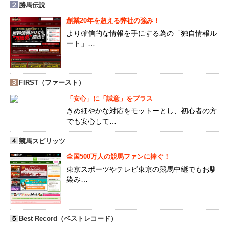
２
勝馬伝説
創業20年を超える弊社の強み！
より確信的な情報を手にする為の「独自情報ル
ート」…
３
FIRST（ファースト）
「安心」に「誠意」をプラス
きめ細やかな対応をモットーとし、初心者の方
でも安心して…
４
競馬スピリッツ
全国500万人の競馬ファンに捧ぐ！
東京スポーツやテレビ東京の競馬中継でもお馴
染み…
５
Best Record（ベストレコード）