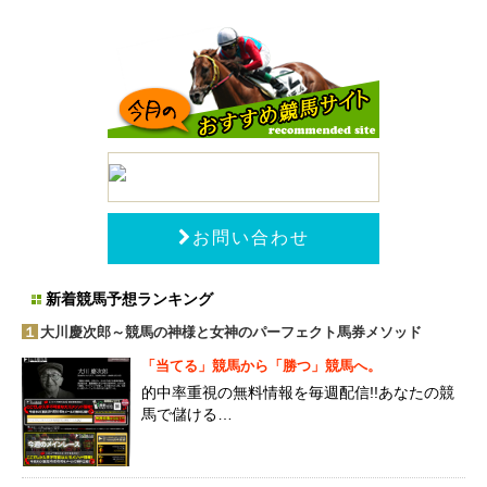
お問い合わせ
新着競馬予想ランキング
１
大川慶次郎～競馬の神様と女神のパーフェクト馬券メソッド
「当てる」競馬から「勝つ」競馬へ。
的中率重視の無料情報を毎週配信!!あなたの競
馬で儲ける…