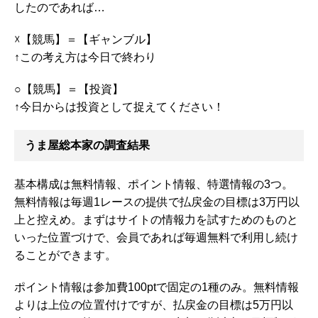
したのであれば…
☓【競馬】＝【ギャンブル】
↑この考え方は今日で終わり
○【競馬】＝【投資】
↑今日からは投資として捉えてください！
うま屋総本家の調査結果
基本構成は無料情報、ポイント情報、特選情報の3つ。
無料情報は毎週1レースの提供で払戻金の目標は3万円以
上と控えめ。まずはサイトの情報力を試すためのものと
いった位置づけで、会員であれば毎週無料で利用し続け
ることができます。
ポイント情報は参加費100ptで固定の1種のみ。無料情報
よりは上位の位置付けですが、払戻金の目標は5万円以