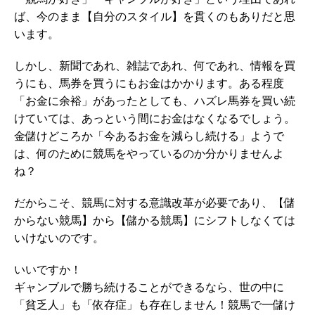
ば、今のまま【自分のスタイル】を貫くのもありだと思
います。
しかし、新聞であれ、雑誌であれ、何であれ、情報を買
うにも、馬券を買うにもお金はかかります。ある程度
「お金に余裕」があったとしても、ハズレ馬券を買い続
けていては、あっという間にお金はなくなるでしょう。
金儲けどころか「今あるお金を減らし続ける」ようで
は、何のために競馬をやっているのか分かりませんよ
ね？
だからこそ、競馬に対する意識改革が必要であり、【儲
からない競馬】から【儲かる競馬】にシフトしなくては
いけないのです。
いいですか！
ギャンブルで勝ち続けることができるなら、世の中に
「貧乏人」も「依存症」も存在しません！競馬で一儲け