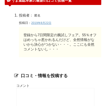
うま屋総本家の最新の口コミ投稿一覧
投稿者：
匿名
投稿日：
2019年8月22日
登録から7日間限定の腕試しフェア。55％オフ
はめっちゃ惹かれるんだけど、全然情報がな
いから決心がつかない・・・。ここにも全然
コメントないし・・・
口コミ・情報を投稿する
コメント