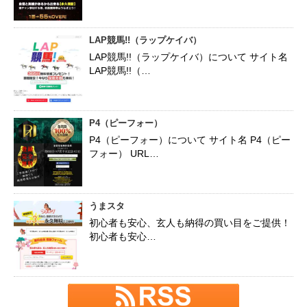
LAP競馬!!（ラップケイバ）
LAP競馬!!（ラップケイバ）について サイト名
LAP競馬!!（…
P4（ピーフォー）
P4（ピーフォー）について サイト名 P4（ピー
フォー） URL…
うまスタ
初心者も安心、玄人も納得の買い目をご提供！
初心者も安心…