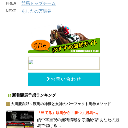
PREV
競馬トップチーム
NEXT
あしたの万馬券
お問い合わせ
新着競馬予想ランキング
１
大川慶次郎～競馬の神様と女神のパーフェクト馬券メソッド
「当てる」競馬から「勝つ」競馬へ。
的中率重視の無料情報を毎週配信!!あなたの競
馬で儲ける…