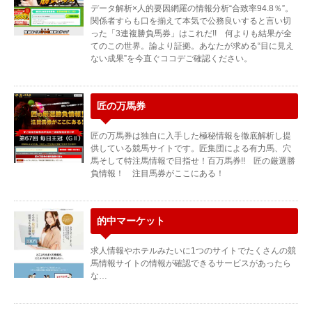
データ解析×人的要因網羅の情報分析“合致率94.8％”。
関係者すらも口を揃えて本気で公務良いすると言い切
った「3連複勝負馬券」はこれだ!! 何よりも結果が全
てのこの世界。論より証拠。あなたが求める“目に見え
ない成果”を今直ぐココデご確認ください。
匠の万馬券
匠の万馬券は独自に入手した極秘情報を徹底解析し提
供している競馬サイトです。匠集団による有力馬、穴
馬そして特注馬情報で目指せ！百万馬券!! 匠の厳選勝
負情報！ 注目馬券がここにある！
的中マーケット
求人情報やホテルみたいに1つのサイトでたくさんの競
馬情報サイトの情報が確認できるサービスがあったら
な…