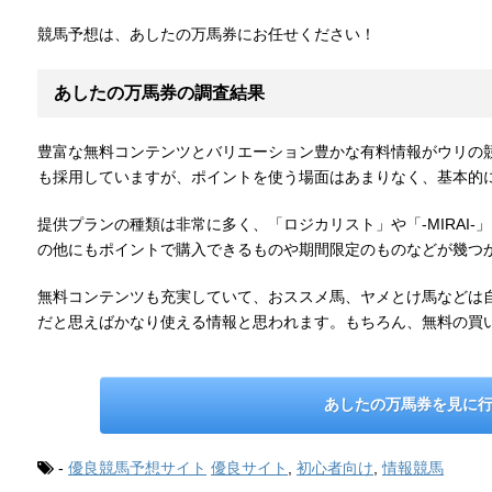
競馬予想は、あしたの万馬券にお任せください！
あしたの万馬券の調査結果
豊富な無料コンテンツとバリエーション豊かな有料情報がウリの
も採用していますが、ポイントを使う場面はあまりなく、基本的
提供プランの種類は非常に多く、「ロジカリスト」や「-MIRAI
の他にもポイントで購入できるものや期間限定のものなどが幾つ
無料コンテンツも充実していて、おススメ馬、ヤメとけ馬などは
だと思えばかなり使える情報と思われます。もちろん、無料の買
あしたの万馬券を見に
-
優良競馬予想サイト
優良サイト
,
初心者向け
,
情報競馬