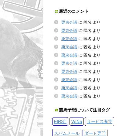
最近のコメント
栗東会議
に
匿名
より
栗東会議
に
匿名
より
栗東会議
に
匿名
より
栗東会議
に
匿名
より
栗東会議
に
匿名
より
栗東会議
に
匿名
より
栗東会議
に
匿名
より
栗東会議
に
匿名
より
栗東会議
に
匿名
より
栗東会議
に
匿名
より
競馬予想について注目タグ
FIRST
WIN5
サービス充実
スパムメール
ダート専門