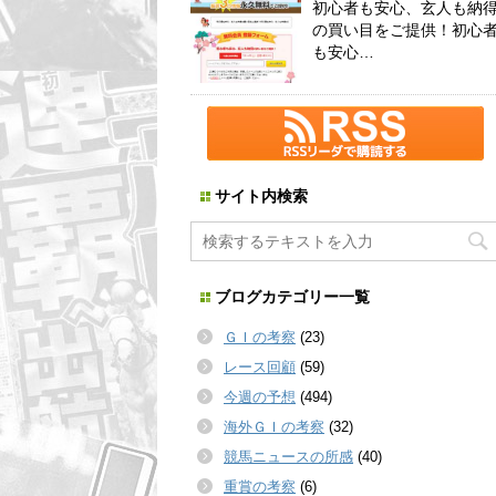
初心者も安心、玄人も納
の買い目をご提供！初心
も安心…
サイト内検索
ブログカテゴリー一覧
ＧＩの考察
(23)
レース回顧
(59)
今週の予想
(494)
海外ＧＩの考察
(32)
競馬ニュースの所感
(40)
重賞の考察
(6)