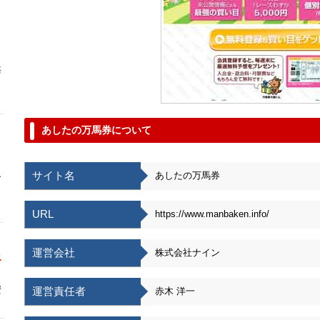
ク
」
毎
あしたの万馬券について
サイト名
あしたの万馬券
す
」
URL
https://www.manbaken.info/
運営会社
株式会社ナイン
ス
ト
安
運営責任者
赤木 洋一