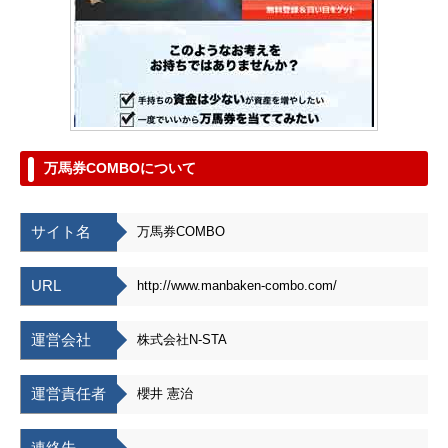
万馬券COMBOについて
サイト名
万馬券COMBO
URL
http://www.manbaken-combo.com/
運営会社
株式会社N-STA
運営責任者
櫻井 憲治
連絡先
----------