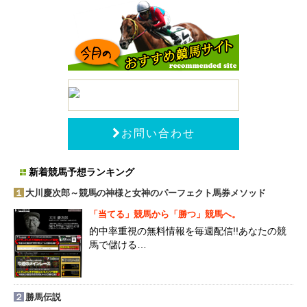
お問い合わせ
新着競馬予想ランキング
１
大川慶次郎～競馬の神様と女神のパーフェクト馬券メソッド
「当てる」競馬から「勝つ」競馬へ。
的中率重視の無料情報を毎週配信!!あなたの競
馬で儲ける…
２
勝馬伝説