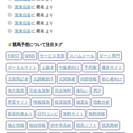
栗東会議
に
匿名
より
栗東会議
に
匿名
より
栗東会議
に
匿名
より
栗東会議
に
匿名
より
競馬予想について注目タグ
FIRST
WIN5
サービス充実
スパムメール
ダート専門
ポータルサイト
上級者
中級者向け
予想家
優良サイト
元競馬記者
元調教助手
元関係者
内部情報
初心者向け
地方競馬
完全会員制
完全無料
後払い
悪評
悪質サイト
情報競馬
投資競馬
抽選会
指数分析
新規特典あり
日刊コンピ
無料サイト
無料情報
独占情報
独自情報
的中率高め
競馬ソフト
競馬商材