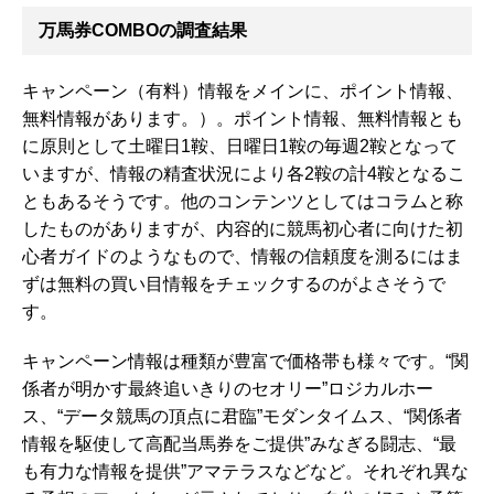
万馬券COMBOの調査結果
キャンペーン（有料）情報をメインに、ポイント情報、
無料情報があります。）。ポイント情報、無料情報とも
に原則として土曜日1鞍、日曜日1鞍の毎週2鞍となって
いますが、情報の精査状況により各2鞍の計4鞍となるこ
ともあるそうです。他のコンテンツとしてはコラムと称
したものがありますが、内容的に競馬初心者に向けた初
心者ガイドのようなもので、情報の信頼度を測るにはま
ずは無料の買い目情報をチェックするのがよさそうで
す。
キャンペーン情報は種類が豊富で価格帯も様々です。“関
係者が明かす最終追いきりのセオリー”ロジカルホー
ス、“データ競馬の頂点に君臨”モダンタイムス、“関係者
情報を駆使して高配当馬券をご提供”みなぎる闘志、“最
も有力な情報を提供”アマテラスなどなど。それぞれ異な