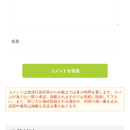
名前
コメントは迷惑行為対策のため載までは多少時間を要します。スパ
ム行為でない限り承認、掲載されますのでお気軽に投稿して下さ
い。また、同じ方が連続投稿される場合や、内容の薄い書き込み、
誹謗中傷等は掲載を見送る事があります。