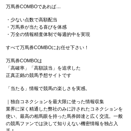
万馬券COMBOであれば…
・少ない点数で高額配当
・万馬券が当たる喜びを体感
・万全の情報精査体制で毎週的中を実現
すべて万馬券COMBOにお任せ下さい！
万馬券COMBOは
「高確率」「高額該当」を追求した
正真正銘の競馬予想サイトです
「当たる」情報で競馬の楽しさを実感。
｜独自コネクションを最大限に使った情報収集
業界に深く精通した弊社のみに許されたコネクションを
使い、最高の相馬眼を持った馬券師達と広く交流。一般
の競馬ファンでは決して知りえない機密情報を独占入
手！