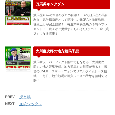
万馬券キングダム
競馬歴46年の本当のプロの目線！ 今では馬主の馬目
利き、馬券指南役として活躍中の元JRA名物厩務員、
笹原正行が完全監修！ 毎週末中央競馬の予想をプレ
ゼント！ 我々がご提供するものはただ1つ！ 金（利
益）になる情報！
大川慶次郎の地方競馬予想
競馬実況・パーフェクト的中でおなじみ『大川慶次
郎』の地方競馬予想。地方競馬も大川流が光る！ 興
奮のLIVE!! スマートフォンでリアルタイムレース観
戦！ 毎日、地方競馬の勝負レースの予想を無料で公
開中！
PREV
虎と狼
NEXT
血統シックス