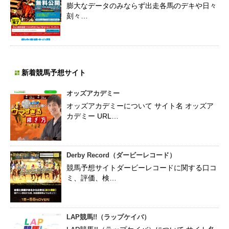
膨大なデータのみならず出走各馬のデキや日々
刻々…
新着競馬予想サイト
オッズアカデミー
オッズアカデミーについて サイト名 オッズア
カデミー URL…
Derby Record（ダービーレコード）
競馬予想サイトダービーレコードに関する口コ
ミ、評価、検…
LAP競馬!!（ラップケイバ）