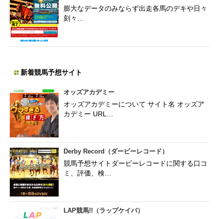
膨大なデータのみならず出走各馬のデキや日々
刻々…
新着競馬予想サイト
オッズアカデミー
オッズアカデミーについて サイト名 オッズア
カデミー URL…
Derby Record（ダービーレコード）
競馬予想サイトダービーレコードに関する口コ
ミ、評価、検…
LAP競馬!!（ラップケイバ）