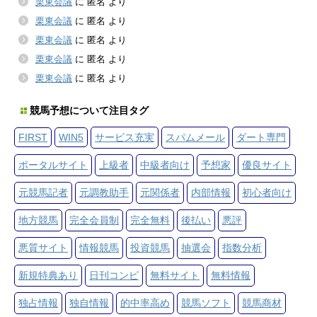
栗東会議
に
匿名
より
栗東会議
に
匿名
より
栗東会議
に
匿名
より
栗東会議
に
匿名
より
栗東会議
に
匿名
より
競馬予想について注目タグ
FIRST
WIN5
サービス充実
スパムメール
ダート専門
ポータルサイト
上級者
中級者向け
予想家
優良サイト
元競馬記者
元調教助手
元関係者
内部情報
初心者向け
地方競馬
完全会員制
完全無料
後払い
悪評
悪質サイト
情報競馬
投資競馬
抽選会
指数分析
新規特典あり
日刊コンピ
無料サイト
無料情報
独占情報
独自情報
的中率高め
競馬ソフト
競馬商材