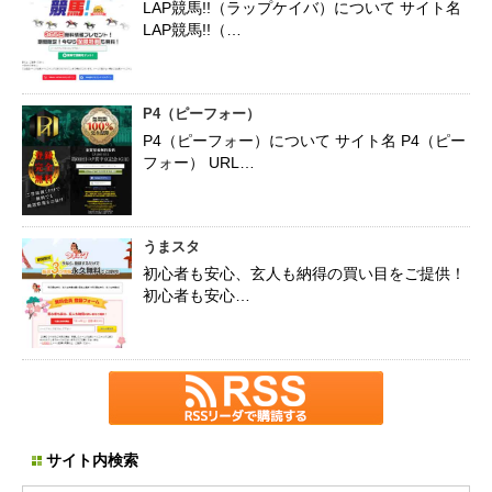
LAP競馬!!（ラップケイバ）について サイト名
LAP競馬!!（…
P4（ピーフォー）
P4（ピーフォー）について サイト名 P4（ピー
フォー） URL…
うまスタ
初心者も安心、玄人も納得の買い目をご提供！
初心者も安心…
サイト内検索