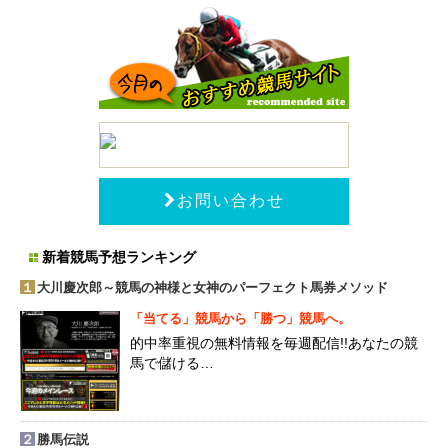
お問い合わせ
新着競馬予想ランキング
１
大川慶次郎～競馬の神様と女神のパーフェクト馬券メソッド
「当てる」競馬から「勝つ」競馬へ。
的中率重視の無料情報を毎週配信!!あなたの競
馬で儲ける…
２
勝馬伝説