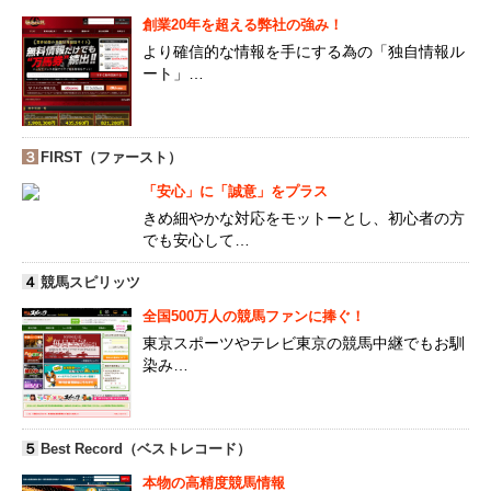
創業20年を超える弊社の強み！
より確信的な情報を手にする為の「独自情報ル
ート」…
３
FIRST（ファースト）
「安心」に「誠意」をプラス
きめ細やかな対応をモットーとし、初心者の方
でも安心して…
４
競馬スピリッツ
全国500万人の競馬ファンに捧ぐ！
東京スポーツやテレビ東京の競馬中継でもお馴
染み…
５
Best Record（ベストレコード）
本物の高精度競馬情報