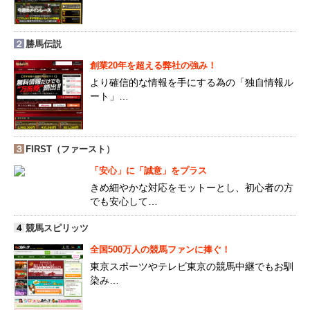
２
勝馬伝説
創業20年を超える弊社の強み！
より確信的な情報を手にする為の「独自情報ル
ート」…
３
FIRST（ファースト）
「安心」に「誠意」をプラス
きめ細やかな対応をモットーとし、初心者の方
でも安心して…
４
競馬スピリッツ
全国500万人の競馬ファンに捧ぐ！
東京スポーツやテレビ東京の競馬中継でもお馴
染み…