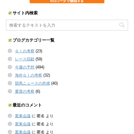
サイト内検索
ブログカテゴリー一覧
ＧＩの考察
(23)
レース回顧
(59)
今週の予想
(494)
海外ＧＩの考察
(32)
競馬ニュースの所感
(40)
重賞の考察
(6)
最近のコメント
栗東会議
に
匿名
より
栗東会議
に
匿名
より
栗東会議
に
匿名
より