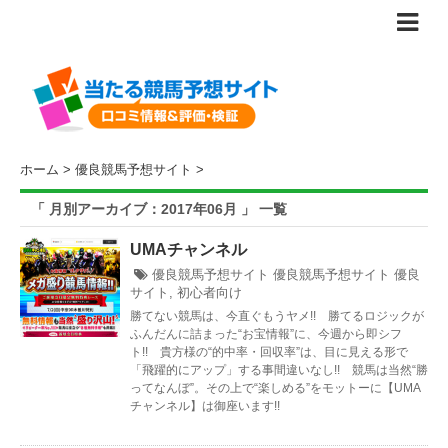
ホーム
>
優良競馬予想サイト
>
「 月別アーカイブ：2017年06月 」 一覧
UMAチャンネル
優良競馬予想サイト
優良競馬予想サイト
優良
サイト
,
初心者向け
勝てない競馬は、今直ぐもうヤメ!! 勝てるロジックが
ふんだんに詰まった“お宝情報”に、今週から即シフ
ト!! 貴方様の“的中率・回収率”は、目に見える形で
「飛躍的にアップ」する事間違いなし!! 競馬は当然“勝
ってなんぼ”。その上で“楽しめる”をモットーに【UMA
チャンネル】は御座います!!