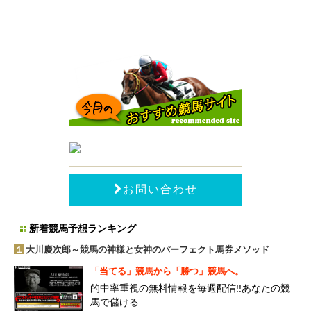
お問い合わせ
新着競馬予想ランキング
１
大川慶次郎～競馬の神様と女神のパーフェクト馬券メソッド
「当てる」競馬から「勝つ」競馬へ。
的中率重視の無料情報を毎週配信!!あなたの競
馬で儲ける…