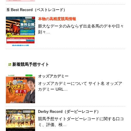
５
Best Record（ベストレコード）
本物の高精度競馬情報
膨大なデータのみならず出走各馬のデキや日々
刻々…
新着競馬予想サイト
オッズアカデミー
オッズアカデミーについて サイト名 オッズア
カデミー URL…
Derby Record（ダービーレコード）
競馬予想サイトダービーレコードに関する口コ
ミ、評価、検…