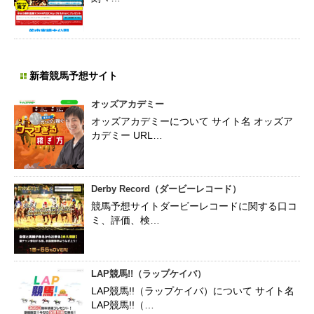
新着競馬予想サイト
オッズアカデミー
オッズアカデミーについて サイト名 オッズア
カデミー URL…
Derby Record（ダービーレコード）
競馬予想サイトダービーレコードに関する口コ
ミ、評価、検…
LAP競馬!!（ラップケイバ）
LAP競馬!!（ラップケイバ）について サイト名
LAP競馬!!（…