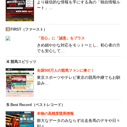
より確信的な情報を手にする為の「独自情報ル
ート」…
３
FIRST（ファースト）
「安心」に「誠意」をプラス
きめ細やかな対応をモットーとし、初心者の方
でも安心して…
４
競馬スピリッツ
全国500万人の競馬ファンに捧ぐ！
東京スポーツやテレビ東京の競馬中継でもお馴
染み…
５
Best Record（ベストレコード）
本物の高精度競馬情報
膨大なデータのみならず出走各馬のデキや日々
刻々…