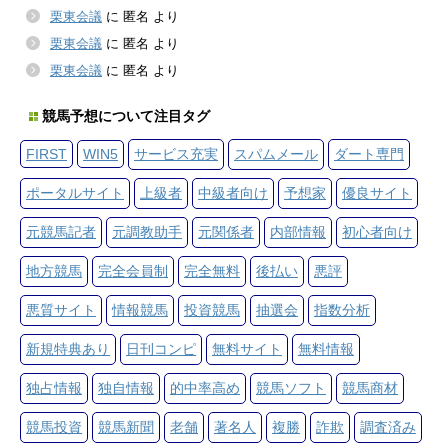
栗東会議
に
匿名
より
栗東会議
に
匿名
より
栗東会議
に
匿名
より
競馬予想について注目タグ
FIRST
WIN5
サービス充実
スパムメール
ダート専門
ポータルサイト
上級者
中級者向け
予想家
優良サイト
元競馬記者
元調教助手
元関係者
内部情報
初心者向け
地方競馬
完全会員制
完全無料
後払い
悪評
悪質サイト
情報競馬
投資競馬
抽選会
指数分析
新規特典あり
日刊コンピ
無料サイト
無料情報
独占情報
独自情報
的中率高め
競馬ソフト
競馬商材
競馬投資
競馬新聞
老舗
著名人
複勝
詐欺
調査済み