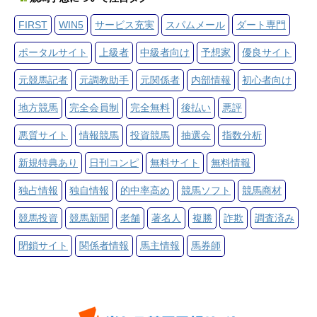
FIRST
WIN5
サービス充実
スパムメール
ダート専門
ポータルサイト
上級者
中級者向け
予想家
優良サイト
元競馬記者
元調教助手
元関係者
内部情報
初心者向け
地方競馬
完全会員制
完全無料
後払い
悪評
悪質サイト
情報競馬
投資競馬
抽選会
指数分析
新規特典あり
日刊コンピ
無料サイト
無料情報
独占情報
独自情報
的中率高め
競馬ソフト
競馬商材
競馬投資
競馬新聞
老舗
著名人
複勝
詐欺
調査済み
閉鎖サイト
関係者情報
馬主情報
馬券師