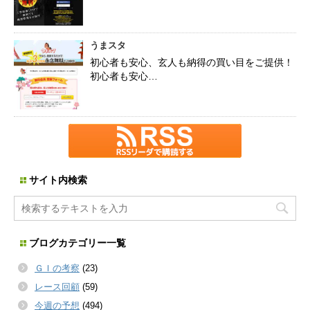
うまスタ
初心者も安心、玄人も納得の買い目をご提供！
初心者も安心…
サイト内検索
ブログカテゴリー一覧
ＧＩの考察
(23)
レース回顧
(59)
今週の予想
(494)