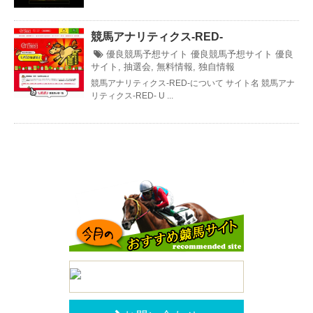
競馬アナリティクス-RED-
優良競馬予想サイト
優良競馬予想サイト
優良
サイト
,
抽選会
,
無料情報
,
独自情報
競馬アナリティクス-RED-について サイト名 競馬アナ
リティクス-RED- U ...