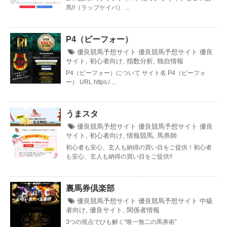
馬!!（ラップケイバ） ...
P4（ピーフォー）
優良競馬予想サイト
優良競馬予想サイト
優良
サイト
,
初心者向け
,
指数分析
,
独自情報
P4（ピーフォー）について サイト名 P4（ピーフォ
ー） URL https:/ ...
うまスタ
優良競馬予想サイト
優良競馬予想サイト
優良
サイト
,
初心者向け
,
情報競馬
,
馬券師
初心者も安心、玄人も納得の買い目をご提供！初心者
も安心、玄人も納得の買い目をご提供!!
裏馬券倶楽部
優良競馬予想サイト
優良競馬予想サイト
中級
者向け
,
優良サイト
,
関係者情報
3つの視点でひも解く“唯一無二の馬券術”