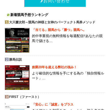
お問い合わせ
新着競馬予想ランキング
１
大川慶次郎～競馬の神様と女神のパーフェクト馬券メソッド
「当てる」競馬から「勝つ」競馬へ。
的中率重視の無料情報を毎週配信!!あなたの競
馬で儲ける…
２
勝馬伝説
創業20年を超える弊社の強み！
より確信的な情報を手にする為の「独自情報ル
ート」…
３
FIRST（ファースト）
「安心」に「誠意」をプラス