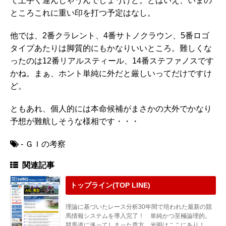
て上手く運んじゃうんでしょうけど。とはいえ、いまの
ところこれに重い印を打つ予定はなし。
他では、2番クラレント、4番サトノクラウン、5番ロゴ
タイプあたりは脚質的にもかなりいいところ。難しくな
ったのは12番リアルスティール、14番ステファノスです
かね。まぁ、ホント単純に外だと厳しいってだけですけ
ど。
ともあれ、個人的には本命候補がまさかの大外でかなり
予想が難航しそうな様相です・・・
- ＧＩの考察
関連記事
トップライン(TOP LINE)
理論に基づいたレース分析30年間で培われた最新の競
馬情報システムを導入完了！ 単純かつ至極論理的。
競馬道に迷ってしまった貴方。光明はここにあり！