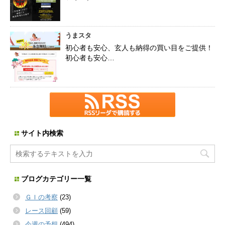
うまスタ
初心者も安心、玄人も納得の買い目をご提供！
初心者も安心…
サイト内検索
ブログカテゴリー一覧
ＧＩの考察
(23)
レース回顧
(59)
今週の予想
(494)