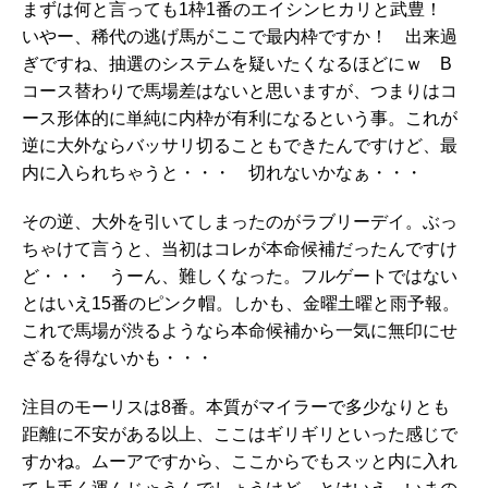
まずは何と言っても1枠1番のエイシンヒカリと武豊！
いやー、稀代の逃げ馬がここで最内枠ですか！ 出来過
ぎですね、抽選のシステムを疑いたくなるほどにｗ B
コース替わりで馬場差はないと思いますが、つまりはコ
ース形体的に単純に内枠が有利になるという事。これが
逆に大外ならバッサリ切ることもできたんですけど、最
内に入られちゃうと・・・ 切れないかなぁ・・・
その逆、大外を引いてしまったのがラブリーデイ。ぶっ
ちゃけて言うと、当初はコレが本命候補だったんですけ
ど・・・ うーん、難しくなった。フルゲートではない
とはいえ15番のピンク帽。しかも、金曜土曜と雨予報。
これで馬場が渋るようなら本命候補から一気に無印にせ
ざるを得ないかも・・・
注目のモーリスは8番。本質がマイラーで多少なりとも
距離に不安がある以上、ここはギリギリといった感じで
すかね。ムーアですから、ここからでもスッと内に入れ