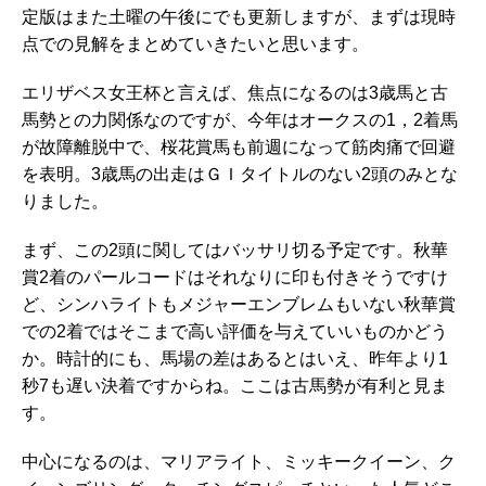
定版はまた土曜の午後にでも更新しますが、まずは現時
点での見解をまとめていきたいと思います。
エリザベス女王杯と言えば、焦点になるのは3歳馬と古
馬勢との力関係なのですが、今年はオークスの1，2着馬
が故障離脱中で、桜花賞馬も前週になって筋肉痛で回避
を表明。3歳馬の出走はＧＩタイトルのない2頭のみとな
りました。
まず、この2頭に関してはバッサリ切る予定です。秋華
賞2着のパールコードはそれなりに印も付きそうですけ
ど、シンハライトもメジャーエンブレムもいない秋華賞
での2着ではそこまで高い評価を与えていいものかどう
か。時計的にも、馬場の差はあるとはいえ、昨年より1
秒7も遅い決着ですからね。ここは古馬勢が有利と見ま
す。
中心になるのは、マリアライト、ミッキークイーン、ク