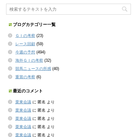
ブログカテゴリー一覧
ＧＩの考察
(23)
レース回顧
(59)
今週の予想
(494)
海外ＧＩの考察
(32)
競馬ニュースの所感
(40)
重賞の考察
(6)
最近のコメント
栗東会議
に
匿名
より
栗東会議
に
匿名
より
栗東会議
に
匿名
より
栗東会議
に
匿名
より
栗東会議
に
匿名
より