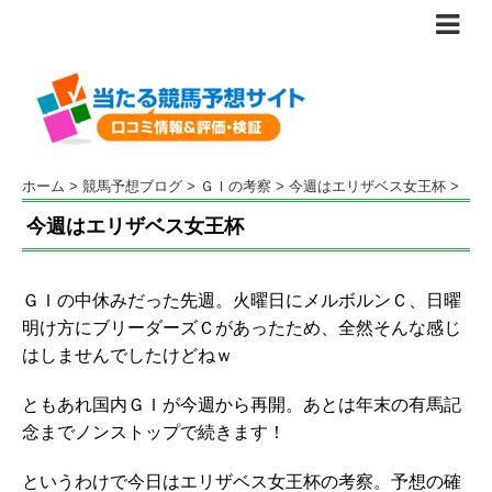
ホーム
>
競馬予想ブログ
>
ＧＩの考察
>
今週はエリザベス女王杯
>
今週はエリザベス女王杯
ＧＩの中休みだった先週。火曜日にメルボルンＣ、日曜
明け方にブリーダーズＣがあったため、全然そんな感じ
はしませんでしたけどねｗ
ともあれ国内ＧＩが今週から再開。あとは年末の有馬記
念までノンストップで続きます！
というわけで今日はエリザベス女王杯の考察。予想の確