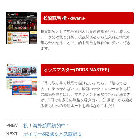
投資競馬 極 -kiwami-
投資対象として馬券を購入し資産運用を行う。膨大な
データの収集と分析、現役関係者から仕入れた情報を
組み合わせることで、的中馬券を確信的に狙いに行き
ます。
オッズマスター(ODDS MASTER)
「手っ取り早く競馬で儲けたい」なら、「勝ってる
人」に乗っかればいい。最新のテクノロジーが勝ち組
の結論を導き出し、マネジメント業務で培った馬券力
が、1円でも多くの利益を稼ぎ出す。知識ゼロから始め
る勝ち組への最短ルートを選ぶならこれだ！
PREV
祝！海外競馬初的中！
NEXT
デイリー杯2歳Ｓと武蔵野Ｓ