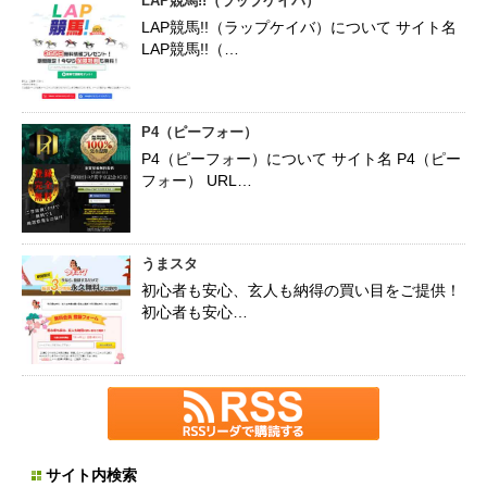
LAP競馬!!（ラップケイバ）
LAP競馬!!（ラップケイバ）について サイト名
LAP競馬!!（…
P4（ピーフォー）
P4（ピーフォー）について サイト名 P4（ピー
フォー） URL…
うまスタ
初心者も安心、玄人も納得の買い目をご提供！
初心者も安心…
サイト内検索