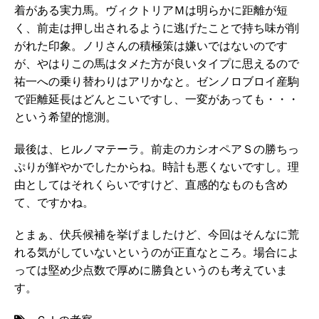
着がある実力馬。ヴィクトリアＭは明らかに距離が短
く、前走は押し出されるように逃げたことで持ち味が削
がれた印象。ノリさんの積極策は嫌いではないのです
が、やはりこの馬はタメた方が良いタイプに思えるので
祐一への乗り替わりはアリかなと。ゼンノロブロイ産駒
で距離延長はどんとこいですし、一変があっても・・・
という希望的憶測。
最後は、ヒルノマテーラ。前走のカシオペアＳの勝ちっ
ぷりが鮮やかでしたからね。時計も悪くないですし。理
由としてはそれくらいですけど、直感的なものも含め
て、ですかね。
とまぁ、伏兵候補を挙げましたけど、今回はそんなに荒
れる気がしていないというのが正直なところ。場合によ
っては堅め少点数で厚めに勝負というのも考えていま
す。