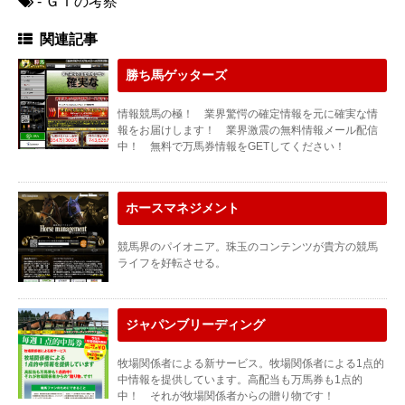
- ＧＩの考察
関連記事
勝ち馬ゲッターズ
情報競馬の極！ 業界驚愕の確定情報を元に確実な情
報をお届けします！ 業界激震の無料情報メール配信
中！ 無料で万馬券情報をGETしてください！
ホースマネジメント
競馬界のパイオニア。珠玉のコンテンツが貴方の競馬
ライフを好転させる。
ジャパンブリーディング
牧場関係者による新サービス。牧場関係者による1点的
中情報を提供しています。高配当も万馬券も1点的
中！ それが牧場関係者からの贈り物です！