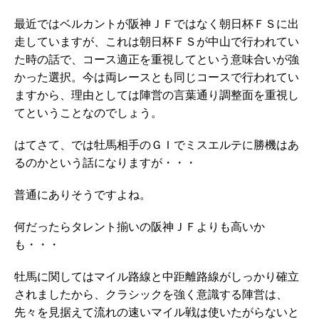
最近ではベルカントが阪神ＪＦではなく朝日杯ＦＳに出
走していますが、これは朝日杯ＦＳが中山で行われてい
た時の話で、コース適正を重視してという意味合いが強
かった選択。今は両レースとも同じコースで行われてい
ますから、理由としては陣営の言葉通り調整面を重視し
てということなのでしょう。
はてさて、では牡馬相手のＧＩでミスエルテに勝機はあ
るのかという話になりますが・・・
普通にありそうですよね。
何だったらタレント揃いの阪神ＪＦよりも高いか
も・・・
牡馬に関してはマイル路線と中距離路線がしっかり確立
されましたから、クラシックを強く意識する陣営は、
先々を見据えて流れの速いマイル戦は使いたがらないと