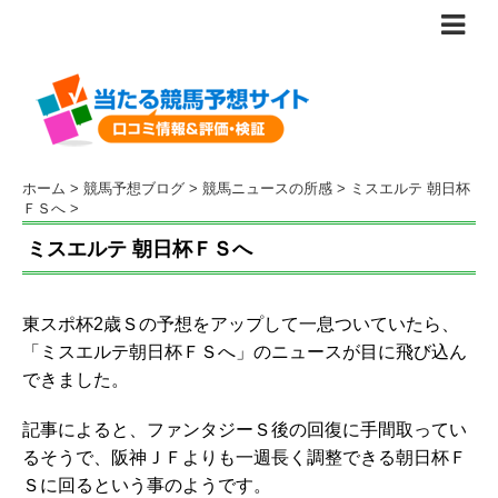
ホーム
>
競馬予想ブログ
>
競馬ニュースの所感
>
ミスエルテ 朝日杯
ＦＳへ
>
ミスエルテ 朝日杯ＦＳへ
東スポ杯2歳Ｓの予想をアップして一息ついていたら、
「ミスエルテ朝日杯ＦＳへ」のニュースが目に飛び込ん
できました。
記事によると、ファンタジーＳ後の回復に手間取ってい
るそうで、阪神ＪＦよりも一週長く調整できる朝日杯Ｆ
Ｓに回るという事のようです。