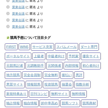
栗東会議
に
匿名
より
栗東会議
に
匿名
より
栗東会議
に
匿名
より
栗東会議
に
匿名
より
栗東会議
に
匿名
より
競馬予想について注目タグ
FIRST
WIN5
サービス充実
スパムメール
ダート専門
ポータルサイト
上級者
中級者向け
予想家
優良サイト
元競馬記者
元調教助手
元関係者
内部情報
初心者向け
地方競馬
完全会員制
完全無料
後払い
悪評
悪質サイト
情報競馬
投資競馬
抽選会
指数分析
新規特典あり
日刊コンピ
無料サイト
無料情報
独占情報
独自情報
的中率高め
競馬ソフト
競馬商材