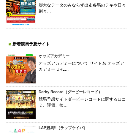
膨大なデータのみならず出走各馬のデキや日々
刻々…
新着競馬予想サイト
オッズアカデミー
オッズアカデミーについて サイト名 オッズア
カデミー URL…
Derby Record（ダービーレコード）
競馬予想サイトダービーレコードに関する口コ
ミ、評価、検…
LAP競馬!!（ラップケイバ）