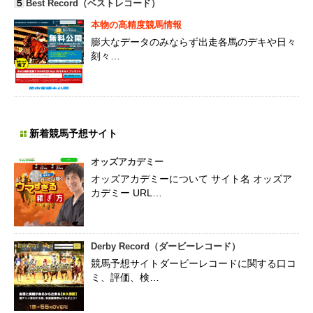
５
Best Record（ベストレコード）
本物の高精度競馬情報
膨大なデータのみならず出走各馬のデキや日々
刻々…
新着競馬予想サイト
オッズアカデミー
オッズアカデミーについて サイト名 オッズア
カデミー URL…
Derby Record（ダービーレコード）
競馬予想サイトダービーレコードに関する口コ
ミ、評価、検…