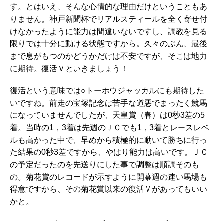
す。とはいえ、そんな心情的な理由だけということもあ
りません。神戸新聞杯でリアルスティールを全く寄せ付
けなかったように能力は間違いないですし、調教を見る
限りでは十分に動ける状態ですから。久々のぶん、最後
まで息がもつのかどうかだけは不安ですが、そこは地力
に期待。復活Ｖといきましょう！
復活という意味では○トーホウジャッカルにも期待した
いですね。前走の宝塚記念は苦手な道悪でまったく競馬
になっていませんでしたが、天皇賞（春）は0秒3差の5
着。当時の1，3着は先週のＪＣでも1，3着とレースレベ
ルも高かった中で、早めから積極的に動いて勝ちに行っ
た結果の0秒3差ですから、やはり能力は高いです。ＪＣ
の予定だったのを先送りにした事で調整は順調そのも
の。菊花賞のレコードが示すように開幕週の速い馬場も
得意ですから、その菊花賞以来の復活Ｖがあってもいい
かと。