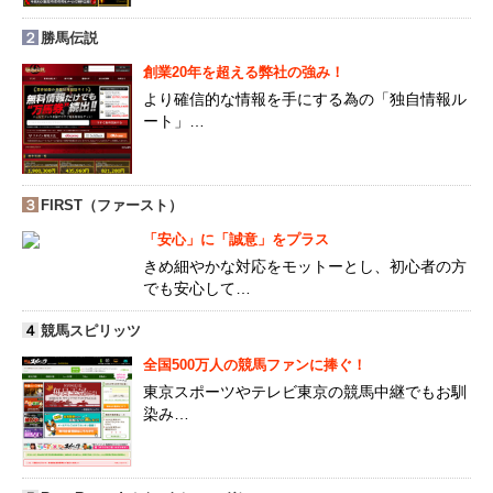
２
勝馬伝説
創業20年を超える弊社の強み！
より確信的な情報を手にする為の「独自情報ル
ート」…
３
FIRST（ファースト）
「安心」に「誠意」をプラス
きめ細やかな対応をモットーとし、初心者の方
でも安心して…
４
競馬スピリッツ
全国500万人の競馬ファンに捧ぐ！
東京スポーツやテレビ東京の競馬中継でもお馴
染み…