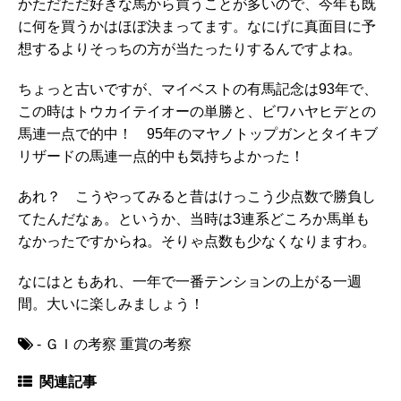
かただただ好きな馬から買うことが多いので、今年も既
に何を買うかはほぼ決まってます。なにげに真面目に予
想するよりそっちの方が当たったりするんですよね。
ちょっと古いですが、マイベストの有馬記念は93年で、
この時はトウカイテイオーの単勝と、ビワハヤヒデとの
馬連一点で的中！ 95年のマヤノトップガンとタイキブ
リザードの馬連一点的中も気持ちよかった！
あれ？ こうやってみると昔はけっこう少点数で勝負し
てたんだなぁ。というか、当時は3連系どころか馬単も
なかったですからね。そりゃ点数も少なくなりますわ。
なにはともあれ、一年で一番テンションの上がる一週
間。大いに楽しみましょう！
- ＧＩの考察 重賞の考察
関連記事