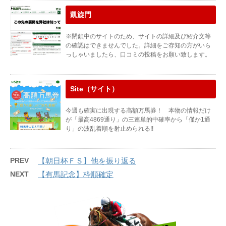
凱旋門
※閉鎖中のサイトのため、サイトの詳細及び紹介文等
の確認はできませんでした。詳細をご存知の方がいら
っしゃいましたら、口コミの投稿をお願い致します。
Site（サイト）
今週も確実に出現する高額万馬券！ 本物の情報だけ
が「最高4869通り」の三連単的中確率から「僅か1通
り」の波乱着順を射止められる!!
PREV
【朝日杯ＦＳ】他を振り返る
NEXT
【有馬記念】枠順確定