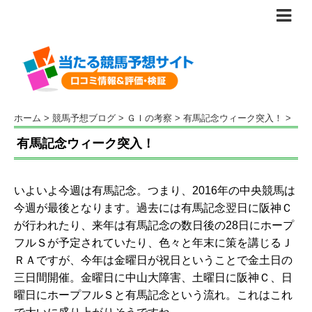
ホーム
>
競馬予想ブログ
>
ＧＩの考察
>
有馬記念ウィーク突入！
>
有馬記念ウィーク突入！
いよいよ今週は有馬記念。つまり、2016年の中央競馬は
今週が最後となります。過去には有馬記念翌日に阪神Ｃ
が行われたり、来年は有馬記念の数日後の28日にホープ
フルＳが予定されていたり、色々と年末に策を講じるＪ
ＲＡですが、今年は金曜日が祝日ということで金土日の
三日間開催。金曜日に中山大障害、土曜日に阪神Ｃ、日
曜日にホープフルＳと有馬記念という流れ。これはこれ