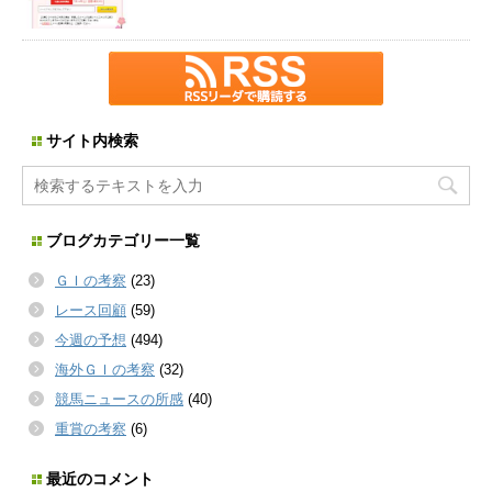
サイト内検索
ブログカテゴリー一覧
ＧＩの考察
(23)
レース回顧
(59)
今週の予想
(494)
海外ＧＩの考察
(32)
競馬ニュースの所感
(40)
重賞の考察
(6)
最近のコメント