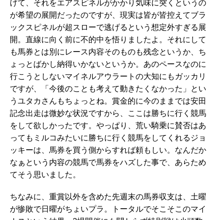
げて、それをエアスピネルがかかり気味に突くというの
が希望の展開だったのですが、現実は皆が皆控えてブラ
ックスピネルが超スローで逃げるという想定外すぎる展
開。直線に向く前に不的中を悟りましたよ。それにして
も馬券とは別にレース内容そのものも残念というか、ち
ょっとばかし納得いかないというか。あのペースなのに
行こうとしないマイネルアウラートの大知にもガッカリ
ですが、「今後のことも考えて動きたくなかった」とい
うユタカさんもちょっとね。賞金的に今のままでは安田
記念出走は微妙な状況ですから、ここは勝ちに行く競馬
をして欲しかったです。やっぱり、荒い騎乗に賛否はあ
ってもミルコみたいに勝ちに行く競馬をしてくれるジョ
ッキーは、馬券を買う側からすれば頼もしい。なんだか
なぁという内容の競馬で馬券をハズした事で、あらため
てそう思いました。
ちなみに、重賞以外を含めた先週末の馬券収支は、土曜
が惨敗で日曜がちょいプラ。トータルでそこそこのマイ