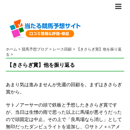
ホーム
>
競馬予想ブログ
>
レース回顧
>
【きさらぎ賞】他を振り返
る
>
【きさらぎ賞】他を振り返る
あまり気は進みませんが先週の回顧を。まずはきさらぎ
賞から。
サトノアーサーの頭で鉄板と予想したきさらぎ賞です
が、当日は生憎の雨で思った以上に馬場が悪そうだった
ので頭固定は中止。その上で「良馬場なら消し」として
無印だったダンビュライトを追加し、◎サトノ＋○アメ