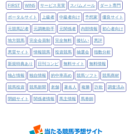
FIRST
WIN5
サービス充実
スパムメール
ダート専門
ポータルサイト
上級者
中級者向け
予想家
優良サイト
元競馬記者
元調教助手
元関係者
内部情報
初心者向け
地方競馬
完全会員制
完全無料
後払い
悪評
悪質サイト
情報競馬
投資競馬
抽選会
指数分析
新規特典あり
日刊コンピ
無料サイト
無料情報
独占情報
独自情報
的中率高め
競馬ソフト
競馬商材
競馬投資
競馬新聞
老舗
著名人
複勝
詐欺
調査済み
閉鎖サイト
関係者情報
馬主情報
馬券師