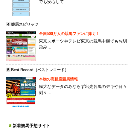
でも安心して…
４
競馬スピリッツ
全国500万人の競馬ファンに捧ぐ！
東京スポーツやテレビ東京の競馬中継でもお馴
染み…
５
Best Record（ベストレコード）
本物の高精度競馬情報
膨大なデータのみならず出走各馬のデキや日々
刻々…
新着競馬予想サイト