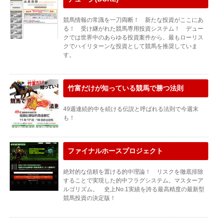
競馬情報の常識を一刀両断！ 新たな投資がここにあ
る！ 受け継がれた競馬専用投資システム！ デュー
クでは世界中のあらゆる投資案件から、最もローリス
クでハイリターンな投資として競馬を推奨していま
す。
竹富だけが知っている競馬で勝つ法則
49週連続的中を続ける伝説と呼ばれる法則で今週末
も！
ファイナルホースプロジェクト
絶対的な信頼を置ける的中理論！ リスクを徹底排除
することで実現した的中フラグシステム。マスターア
ルゴリズム。 史上No.1実績を誇る最高精度の最新型
競馬投資の決定版！