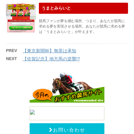
うまとみらいと
競馬ファンが夢を掴む場所、つまり、あなたが競馬に
求める夢を実現させる場所。あなたが競馬に求める夢
は「うまとみらいと」が叶えます。
PREV
【東京新聞杯】無茶は承知
NEXT
【佐賀記念】地方馬の逆襲!?
お問い合わせ