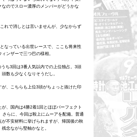
クなのでスロー濃厚のメンバーがどうかな
でこれで消しとは言いませんが、少なからず
スとなっている出世レースで、ここも将来性
ウィンザーで三つ巴の様相。
のうち3回は3番人気以内での上位独占。3頭
。頭数も少なくなりそうだし。
すが、こちらも上位3頭がちょっと抜けた印
が、国内は4勝2着1回とほぼパーフェクト
。さらに、今回は鞍上にムーアを配備。普通
点が不安材料に挙げられますが、帰国後の秋
、残念ながら堅軸かなと。