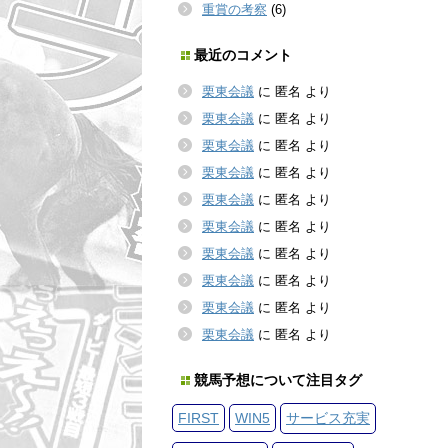
重賞の考察
(6)
最近のコメント
栗東会議
に
匿名
より
栗東会議
に
匿名
より
栗東会議
に
匿名
より
栗東会議
に
匿名
より
栗東会議
に
匿名
より
栗東会議
に
匿名
より
栗東会議
に
匿名
より
栗東会議
に
匿名
より
栗東会議
に
匿名
より
栗東会議
に
匿名
より
競馬予想について注目タグ
FIRST
WIN5
サービス充実