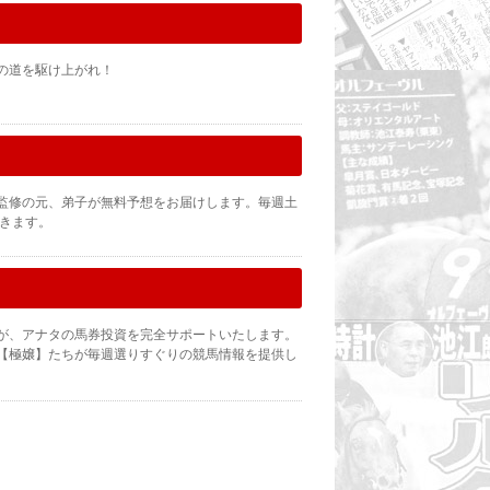
の道を駆け上がれ！
監修の元、弟子が無料予想をお届けします。毎週土
できます。
が、アナタの馬券投資を完全サポートいたします。
【極嬢】たちが毎週選りすぐりの競馬情報を提供し