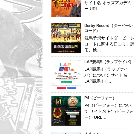
サイト名 オッズアカデミ
ー URL…
Derby Record（ダービーレ
コード）
競馬予想サイトダービー
コードに関する口コミ、
価、検…
LAP競馬!!（ラップケイバ）
LAP競馬!!（ラップケイ
バ）について サイト名
LAP競馬!!（…
P4（ピーフォー）
P4（ピーフォー）につい
て サイト名 P4（ピーフォ
ー） URL…