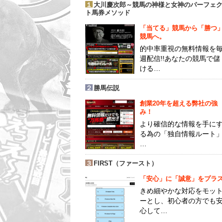
１
大川慶次郎～競馬の神様と女神のパーフェ
ト馬券メソッド
「当てる」競馬から「勝つ
競馬へ。
的中率重視の無料情報を
週配信!!あなたの競馬で儲
ける…
２
勝馬伝説
創業20年を超える弊社の強
み！
より確信的な情報を手に
る為の「独自情報ルート
…
３
FIRST（ファースト）
「安心」に「誠意」をプラ
きめ細やかな対応をモッ
ーとし、初心者の方でも
心して…