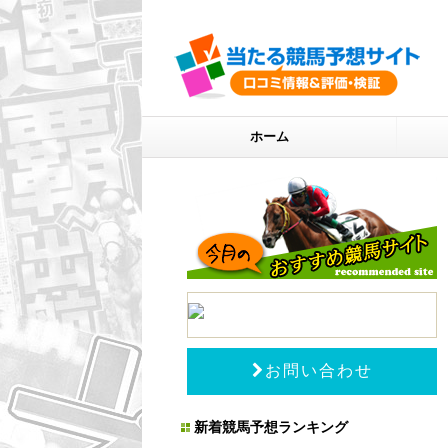
ホーム
お問い合わせ
新着競馬予想ランキング