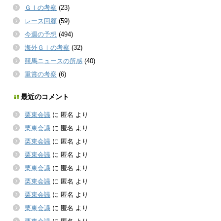
ＧＩの考察
(23)
レース回顧
(59)
今週の予想
(494)
海外ＧＩの考察
(32)
競馬ニュースの所感
(40)
重賞の考察
(6)
最近のコメント
栗東会議
に
匿名
より
栗東会議
に
匿名
より
栗東会議
に
匿名
より
栗東会議
に
匿名
より
栗東会議
に
匿名
より
栗東会議
に
匿名
より
栗東会議
に
匿名
より
栗東会議
に
匿名
より