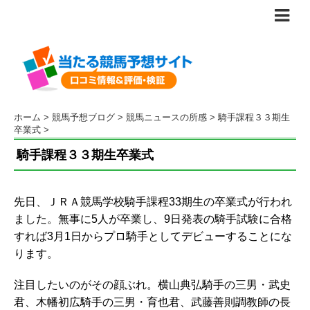
ホーム
>
競馬予想ブログ
>
競馬ニュースの所感
>
騎手課程３３期生
卒業式
>
騎手課程３３期生卒業式
先日、ＪＲＡ競馬学校騎手課程33期生の卒業式が行われ
ました。無事に5人が卒業し、9日発表の騎手試験に合格
すれば3月1日からプロ騎手としてデビューすることにな
ります。
注目したいのがその顔ぶれ。横山典弘騎手の三男・武史
君、木幡初広騎手の三男・育也君、武藤善則調教師の長