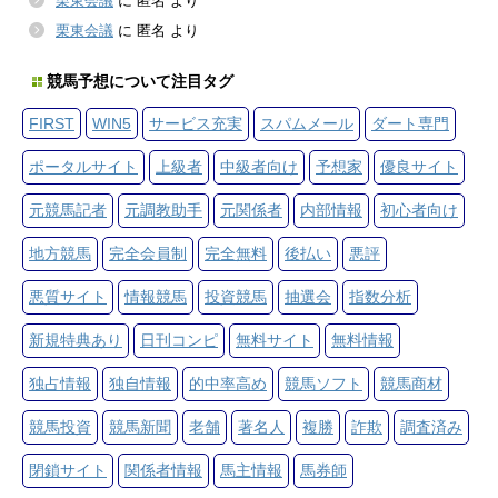
栗東会議
に
匿名
より
栗東会議
に
匿名
より
競馬予想について注目タグ
FIRST
WIN5
サービス充実
スパムメール
ダート専門
ポータルサイト
上級者
中級者向け
予想家
優良サイト
元競馬記者
元調教助手
元関係者
内部情報
初心者向け
地方競馬
完全会員制
完全無料
後払い
悪評
悪質サイト
情報競馬
投資競馬
抽選会
指数分析
新規特典あり
日刊コンピ
無料サイト
無料情報
独占情報
独自情報
的中率高め
競馬ソフト
競馬商材
競馬投資
競馬新聞
老舗
著名人
複勝
詐欺
調査済み
閉鎖サイト
関係者情報
馬主情報
馬券師