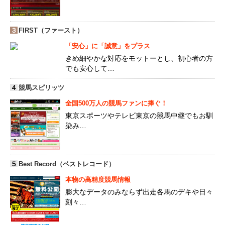
３
FIRST（ファースト）
「安心」に「誠意」をプラス
きめ細やかな対応をモットーとし、初心者の方
でも安心して…
４
競馬スピリッツ
全国500万人の競馬ファンに捧ぐ！
東京スポーツやテレビ東京の競馬中継でもお馴
染み…
５
Best Record（ベストレコード）
本物の高精度競馬情報
膨大なデータのみならず出走各馬のデキや日々
刻々…