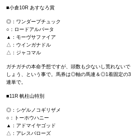
■小倉10R あすなろ賞
◎：ワンダープチュック
○：ロードアルバータ
▲：モーヴサファイア
△：ウインガナドル
△：ジャコマル
ガチガチの本命予想ですが、頭数も少ないし荒れないで
しょう、という事で。馬券は◎軸の馬連＆◎1着固定の3
連単で。
■11R 帆柱山特別
◎：シゲルノコギリザメ
○：トーホウハニー
▲：アドマイヤゴッド
△：アレスバローズ