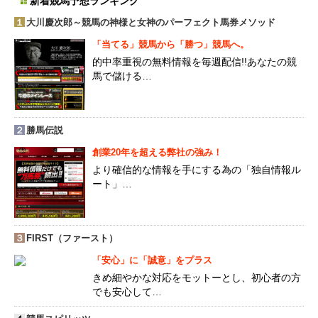
新着競馬予想ランキング
１
大川慶次郎～競馬の神様と女神のパーフェクト馬券メソッド
「当てる」競馬から「勝つ」競馬へ。
的中率重視の無料情報を毎週配信!!あなたの競
馬で儲ける…
２
勝馬伝説
創業20年を超える弊社の強み！
より確信的な情報を手にする為の「独自情報ル
ート」…
３
FIRST（ファースト）
「安心」に「誠意」をプラス
きめ細やかな対応をモットーとし、初心者の方
でも安心して…