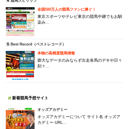
４
競馬スピリッツ
全国500万人の競馬ファンに捧ぐ！
東京スポーツやテレビ東京の競馬中継でもお馴
染み…
５
Best Record（ベストレコード）
本物の高精度競馬情報
膨大なデータのみならず出走各馬のデキや日々
刻々…
新着競馬予想サイト
オッズアカデミー
オッズアカデミーについて サイト名 オッズア
カデミー URL…