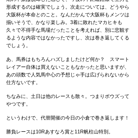
形成するのは確実でしょう。次走については、どうやら
大阪杯が本命とのこと。なんだかんで大阪杯もメンツは
揃いそうで、かなり楽しみ。3着に敗れたマカヒキも
久々で不得手な馬場だったことを考えれば、別に悲観す
るような内容ではなかったですし、次は巻き返してくる
でしょう。
あ、馬券はもちろんハズしましたけど何か？ スマート
レイアー自体は買えないこともなかったと思いますが、
あの頭数で人気馬中心の予想じゃ手は広げられないから
仕方ないです。
ちなみに、土日は他のレースも散々。つまりボウズって
やつです。
というわけで、代替開催の今日の小倉で巻き返します！
勝負レースは10Rあすなろ賞と11R帆柱山特別。