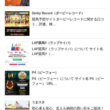
Derby Record（ダービーレコード）
競馬予想サイトダービーレコードに関する口コ
ミ、評価、検…
LAP競馬!!（ラップケイバ）
LAP競馬!!（ラップケイバ）について サイト名
LAP競馬!!（…
P4（ピーフォー）
P4（ピーフォー）について サイト名 P4（ピー
フォー） URL…
うまスタ
初心者も安心、玄人も納得の買い目をご提供！