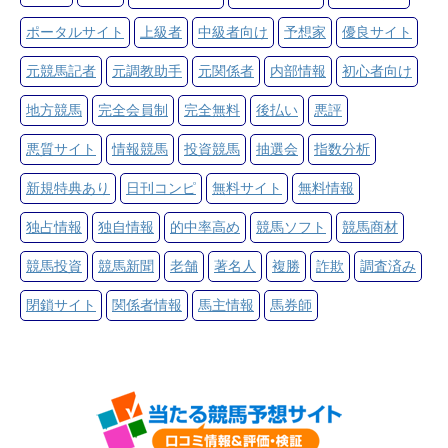
ポータルサイト
上級者
中級者向け
予想家
優良サイト
元競馬記者
元調教助手
元関係者
内部情報
初心者向け
地方競馬
完全会員制
完全無料
後払い
悪評
悪質サイト
情報競馬
投資競馬
抽選会
指数分析
新規特典あり
日刊コンピ
無料サイト
無料情報
独占情報
独自情報
的中率高め
競馬ソフト
競馬商材
競馬投資
競馬新聞
老舗
著名人
複勝
詐欺
調査済み
閉鎖サイト
関係者情報
馬主情報
馬券師