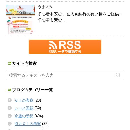
うまスタ
初心者も安心、玄人も納得の買い目をご提供！
初心者も安心…
サイト内検索
ブログカテゴリー一覧
ＧＩの考察
(23)
レース回顧
(59)
今週の予想
(494)
海外ＧＩの考察
(32)