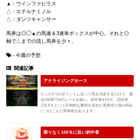
▲：ウインファビラス
△：エテルナミノル
△：ダンツキャンサー
馬券は◎◯▲の馬連＆3連単ボックスが中心。それと◎
軸で△までの流し馬券を少々。
- 今週の予想
関連記事
アナライジングホース
たった5つのポイントに従って馬を消去するだけで、過
去2年間で507レースを戦い、的中率43.6％、回収率
225.6％という圧倒的な勝利を収めた馬券売り場の弱み
につけこんだ馬券術があります。
限りなく100％に近い的中者