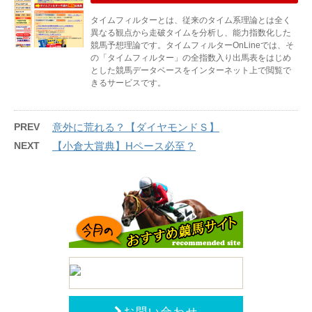
タイムフィルターとは、従来のタイム系理論とは全く
異なる観点から走破タイムを分析し、能力指数化した
競馬予想理論です。タイムフィルターOnLineでは、そ
の「タイムフィルター」の全指数入り出馬表をはじめ
とした競馬データベースをインターネット上で閲覧で
きるサービスです。
PREV
意外に荒れる？【ダイヤモンドＳ】
NEXT
【小倉大賞典】Hペース必至？
お問い合わせ