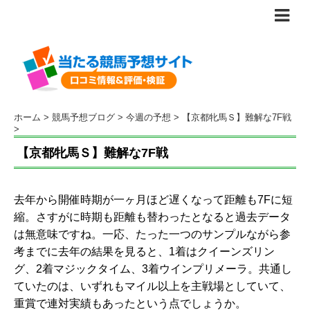
ホーム
>
競馬予想ブログ
>
今週の予想
>
【京都牝馬Ｓ】難解な7F戦
>
【京都牝馬Ｓ】難解な7F戦
去年から開催時期が一ヶ月ほど遅くなって距離も7Fに短
縮。さすがに時期も距離も替わったとなると過去データ
は無意味ですね。一応、たった一つのサンプルながら参
考までに去年の結果を見ると、1着はクイーンズリン
グ、2着マジックタイム、3着ウインプリメーラ。共通し
ていたのは、いずれもマイル以上を主戦場としていて、
重賞で連対実績もあったという点でしょうか。