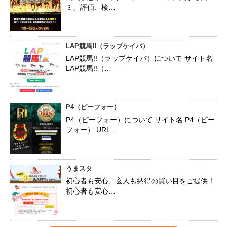
ミ、評価、検…
LAP競馬!!（ラップケイバ）
LAP競馬!!（ラップケイバ）について サイト名
LAP競馬!!（…
P4（ピーフォー）
P4（ピーフォー）について サイト名 P4（ピー
フォー） URL…
うまスタ
初心者も安心、玄人も納得の買い目をご提供！
初心者も安心…