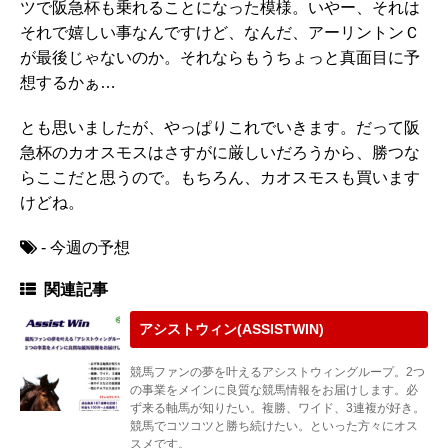
ツで阪急杯も乗れることになった模様。いやー、それは
それで嬉しい事なんですけど、なんだ、アーリントンＣ
が最後じゃないのか。それならもうちょっと真面目に予
想するかぁ…
とも思いましたが、やっぱりこれでいきます。だって阪
急杯のカオスモスはさすがに厳しいだろうから、勝つな
らここだと思うので。もちろん、カオスモスも買います
けどね。
- 今週の予想
関連記事
アシストウィン(ASSISTWIN)
競馬ファンの夢を叶えるアシストウィングループ。2つ
の事業をメインに良質な競馬情報をお届けします。必
ず来る軸馬が知りたい。複勝、ワイド、3連複が好き。
競馬でコツコツと勝ち続けたい。といった方々にオス
スメです。