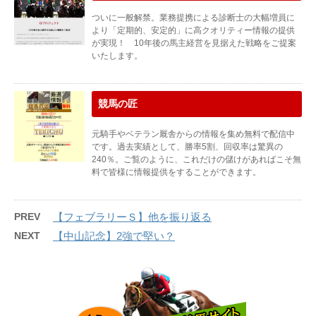
ついに一般解禁。業務提携による診断士の大幅増員に
より「定期的、安定的」に高クオリティー情報の提供
が実現！ 10年後の馬主経営を見据えた戦略をご提案
いたします。
競馬の匠
元騎手やベテラン厩舎からの情報を集め無料で配信中
です。過去実績として、勝率5割、回収率は驚異の
240％。ご覧のように、これだけの儲けがあればこそ無
料で皆様に情報提供をすることができます。
PREV
【フェブラリーＳ】他を振り返る
NEXT
【中山記念】2強で堅い？