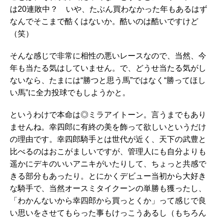
は20連敗中？ いや、たぶん買わなかった年もあるはず
なんでそこまで酷くはないか。酷いのは酷いですけど
（笑）
そんな感じで非常に相性の悪いレースなので、当然、今
年も当たる気はしていません。で、どうせ当たる気がし
ないなら、たまには“勝つと思う馬”ではなく“勝ってほし
い馬”に全力投球でもしようかと。
というわけで本命は◎ミラアイトーン。言うまでもあり
ませんね。幸四郎に有終の美を飾って欲しいというだけ
の理由です。幸四郎騎手とは世代が近く、天下の武豊と
比べるのはおこがましいですが、管理人にも自分よりも
遥かにデキのいいアニキがいたりして、ちょっと共感で
きる部分もあったり。とにかくデビュー当初から大好き
な騎手で、当然オースミタイクーンの単勝も獲ったし、
「わかんないから幸四郎から買っとくか」って感じで良
い思いをさせてもらった事もけっこうあるし（もちろん