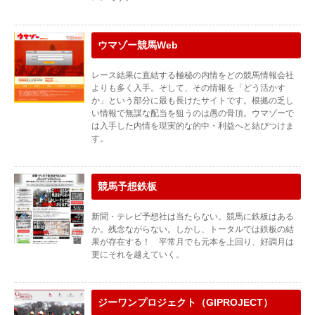
ウマゾー競馬Web
レース結果に直結する極秘の内情をどの競馬情報会社
よりも多く入手。そして、その情報を「どう活かす
か」という部分に最も長けたサイトです。根拠の乏し
い情報で無謀な配当を狙うのは愚の骨頂。ウマゾーで
は入手した内情を現実的な的中・利益へと結びつけま
す。
競馬予想鉄板
新聞・テレビ予想社は当たらない。競馬に鉄板はある
か。残念ながらない。しかし、トータルでは鉄板の結
果が存在する！ 平常月でも元本を上回り、好調月は
更にそれを越えていく。
ジーワンプロジェクト（GIPROJECT）