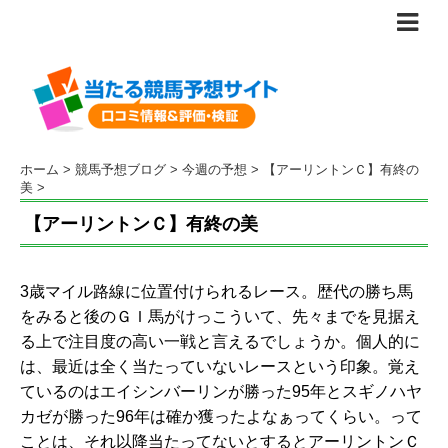
ホーム
>
競馬予想ブログ
>
今週の予想
>
【アーリントンＣ】有終の
美
>
【アーリントンＣ】有終の美
3歳マイル路線に位置付けられるレース。歴代の勝ち馬
をみると後のＧＩ馬がけっこういて、先々までを見据え
る上で注目度の高い一戦と言えるでしょうか。個人的に
は、最近は全く当たっていないレースという印象。覚え
ているのはエイシンバーリンが勝った95年とスギノハヤ
カゼが勝った96年は確か獲ったよなぁってくらい。って
ことは、それ以降当たってないとするとアーリントンＣ