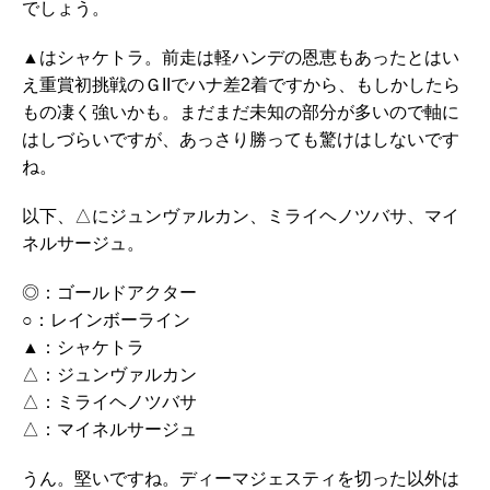
でしょう。
▲はシャケトラ。前走は軽ハンデの恩恵もあったとはい
え重賞初挑戦のＧIIでハナ差2着ですから、もしかしたら
もの凄く強いかも。まだまだ未知の部分が多いので軸に
はしづらいですが、あっさり勝っても驚けはしないです
ね。
以下、△にジュンヴァルカン、ミライヘノツバサ、マイ
ネルサージュ。
◎：ゴールドアクター
○：レインボーライン
▲：シャケトラ
△：ジュンヴァルカン
△：ミライヘノツバサ
△：マイネルサージュ
うん。堅いですね。ディーマジェスティを切った以外は