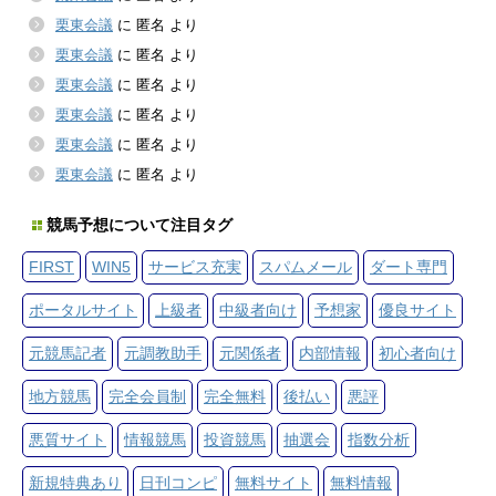
栗東会議
に
匿名
より
栗東会議
に
匿名
より
栗東会議
に
匿名
より
栗東会議
に
匿名
より
栗東会議
に
匿名
より
栗東会議
に
匿名
より
競馬予想について注目タグ
FIRST
WIN5
サービス充実
スパムメール
ダート専門
ポータルサイト
上級者
中級者向け
予想家
優良サイト
元競馬記者
元調教助手
元関係者
内部情報
初心者向け
地方競馬
完全会員制
完全無料
後払い
悪評
悪質サイト
情報競馬
投資競馬
抽選会
指数分析
新規特典あり
日刊コンピ
無料サイト
無料情報