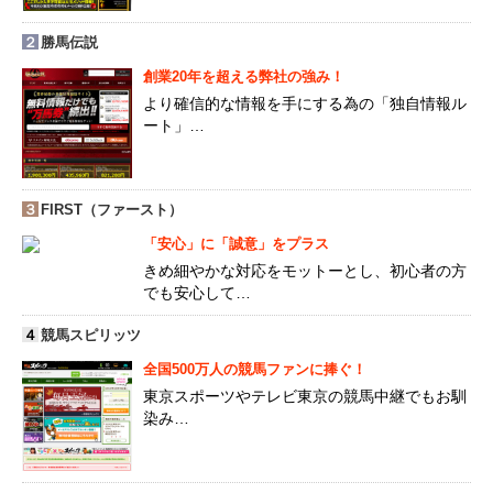
２
勝馬伝説
創業20年を超える弊社の強み！
より確信的な情報を手にする為の「独自情報ル
ート」…
３
FIRST（ファースト）
「安心」に「誠意」をプラス
きめ細やかな対応をモットーとし、初心者の方
でも安心して…
４
競馬スピリッツ
全国500万人の競馬ファンに捧ぐ！
東京スポーツやテレビ東京の競馬中継でもお馴
染み…