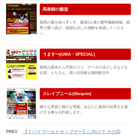
馬券師の殿堂
競馬の裏を知り尽くす、最強5人衆の驚愕極秘情報。競
馬で勝つ喜び、高額払戻しの感動を体感してくださ
い。
うますぺ(UMA・SPECIAL)
競馬の基本から予想のコツ、データの活かし方などを
伝授。もちろん、買い目情報も随時配信中。
スレイプニール(Sleipnir)
確かな実績と確かな情報。あなたに最高の結果をお届
けする事をお約束します。
PREV
【ドバイワールドカップデー】に向けて その⑤