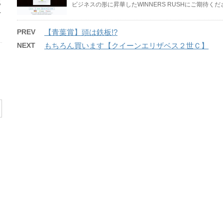
得
ビジネスの形に昇華したWINNERS RUSHにご期待くだ
者
PREV
【青葉賞】頭は鉄板!?
NEXT
もちろん買います【クイーンエリザベス２世Ｃ】