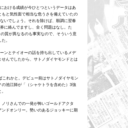
）における成績が今ひとつというデータはあ
ともと気性面で相当な危うさを備えていたの
はないでしょう。それを除けば、順調に翌春
馬券に絡んでますし、全く問題はなし。た
スの質が異なるのも事実なので、そういう意
した。
イーンとテイオーの話を持ち出しているメデ
ませんでしたから、サトノダイヤモンドとは
ばこれかと。デビュー前はサトノダイヤモン
ノの池江師が「（シャケトラを含めた）3強
と。
、ノリさんでの一発が怖いゴールドアクタ
アンドオンリー。勢いのあるジョッキーに期