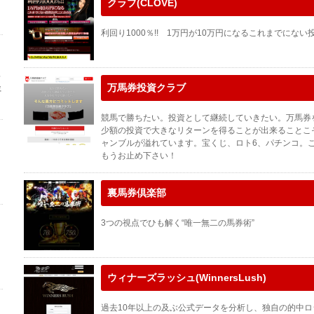
クラブ(CLOVE)
利回り1000％!! 1万円が10万円になるこれまでにない
レ
万馬券投資クラブ
評
競馬で勝ちたい。投資として継続していきたい。万馬券
少額の投資で大きなリターンを得ることが出来ることこ
ャンブルが溢れています。宝くじ、ロト6、パチンコ。
もうお止め下さい！
裏馬券倶楽部
3つの視点でひも解く“唯一無二の馬券術”
ウィナーズラッシュ(WinnersLush)
過去10年以上の及ぶ公式データを分析し、独自の的中