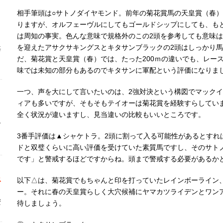
ク
相手筆頭は○サトノダイヤモンド。前年の菊花賞馬の天皇賞（春
りますが、オルフェーヴルにしてもゴールドシップにしても、も
」
は周知の事実。色んな意味で規格外のこの2頭を参考しても意味
を迎えたアサクサキングスとキタサンブラックの2頭はしっかり
毎
だ、菊花賞と天皇賞（春）では、たった200ｍの違いでも、レー
味では未知の部分もあるのでキタサンに軍配という評価になりま
一つ、声を大にして言いたいのは、2強対決という構図でマック
ィアも多いですが、そもそもテイオーは菊花賞を経験すらしてい
全く状況が違いますし、見当違いの比較もいいところです。
す
」
3番手評価は▲シャケトラ。2頭に割って入る可能性があるとすれ
ドと双璧くらいに高い評価を受けていた素質馬ですし、そのサト
です」と警戒するほどですからね。頭まで警戒する必要があるか
ス
以下△は、菊花賞でもちゃんと印を打っていたレインボーライン
ト
ー。それに春の天皇賞らしく大穴候補にヤマカツライデンとワン
安
待しましょう。