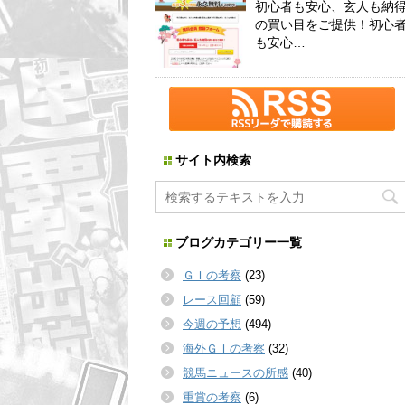
初心者も安心、玄人も納
の買い目をご提供！初心
も安心…
サイト内検索
ブログカテゴリー一覧
ＧＩの考察
(23)
レース回顧
(59)
今週の予想
(494)
海外ＧＩの考察
(32)
競馬ニュースの所感
(40)
重賞の考察
(6)