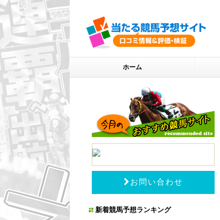
ホーム
お問い合わせ
新着競馬予想ランキング