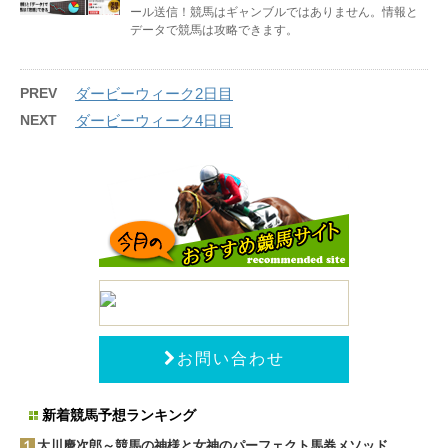
ール送信！競馬はギャンブルではありません。情報と
データで競馬は攻略できます。
PREV
ダービーウィーク2日目
NEXT
ダービーウィーク4日目
お問い合わせ
新着競馬予想ランキング
１
大川慶次郎～競馬の神様と女神のパーフェクト馬券メソッド