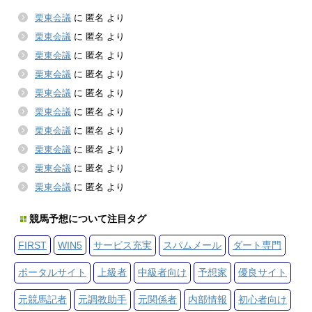
栗東会議
に
匿名
より
栗東会議
に
匿名
より
栗東会議
に
匿名
より
栗東会議
に
匿名
より
栗東会議
に
匿名
より
栗東会議
に
匿名
より
栗東会議
に
匿名
より
栗東会議
に
匿名
より
栗東会議
に
匿名
より
栗東会議
に
匿名
より
競馬予想について注目タグ
FIRST
WIN5
サービス充実
スパムメール
ダート専門
ポータルサイト
上級者
中級者向け
予想家
優良サイト
元競馬記者
元調教助手
元関係者
内部情報
初心者向け