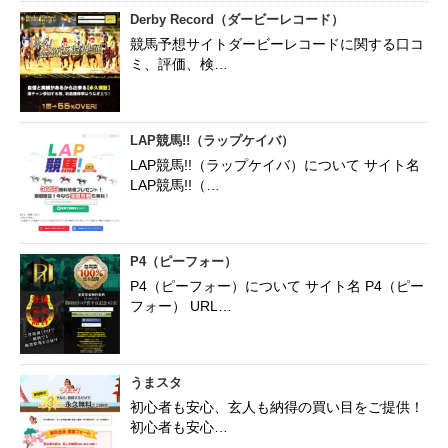
Derby Record（ダービーレコード）
競馬予想サイトダービーレコードに関する口コ
ミ、評価、検…
LAP競馬!!（ラップケイバ）
LAP競馬!!（ラップケイバ）について サイト名
LAP競馬!!（…
P4（ピーフォー）
P4（ピーフォー）について サイト名 P4（ピー
フォー） URL…
うまスタ
初心者も安心、玄人も納得の買い目をご提供！
初心者も安心…