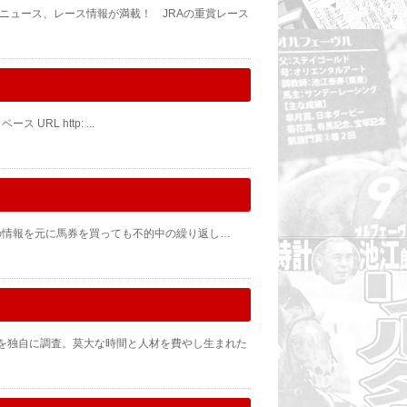
馬ニュース、レース情報が満載！ JRAの重賞レース
RL http: ...
聞の情報を元に馬券を買っても不的中の繰り返し…
を独自に調査。莫大な時間と人材を費やし生まれた