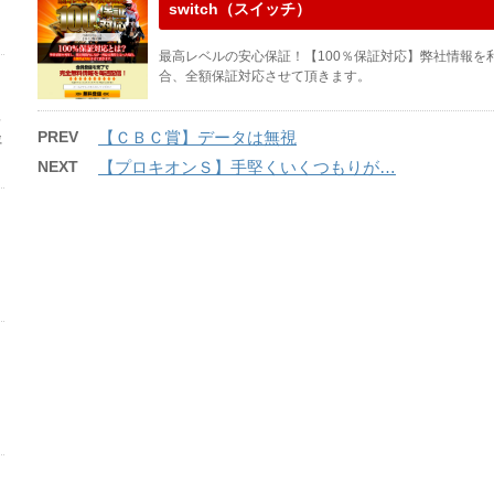
switch（スイッチ）
最高レベルの安心保証！【100％保証対応】弊社情報
合、全額保証対応させて頂きます。
レ
PREV
【ＣＢＣ賞】データは無視
評
NEXT
【プロキオンＳ】手堅くいくつもりが…