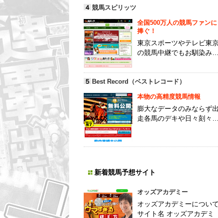
４
競馬スピリッツ
全国500万人の競馬ファンに
捧ぐ！
東京スポーツやテレビ東
の競馬中継でもお馴染み
５
Best Record（ベストレコード）
本物の高精度競馬情報
膨大なデータのみならず
走各馬のデキや日々刻々
新着競馬予想サイト
オッズアカデミー
オッズアカデミーについ
サイト名 オッズアカデミ