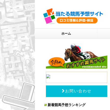
ホーム
お問い合わせ
新着競馬予想ランキング