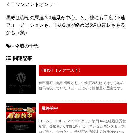
☆：ワンアンドオンリー
馬券は◎軸の馬連＆3連系が中心。と、他にも手広く3連
フォーメーションも。下の2頭が絡めば3連単帯封もある
かも（笑）
- 今週の予想
関連記事
FIRST（ファースト）
有料情報、無料情報とも、中央競馬だけではなく地方
競馬も扱っていたりと、とにかく情報量が豊富です。
最終的中
KEIBA OF THE YEAR プログラム部門3年連続最優秀賞
受賞。参加者が3年間1度も負けていないモンスタープ
ログラム、最終的中。予想家が活躍する時代は終わっ