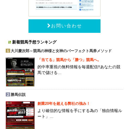
お問い合わせ
新着競馬予想ランキング
１
大川慶次郎～競馬の神様と女神のパーフェクト馬券メソッド
「当てる」競馬から「勝つ」競馬へ。
的中率重視の無料情報を毎週配信!!あなたの競
馬で儲ける…
２
勝馬伝説
創業20年を超える弊社の強み！
より確信的な情報を手にする為の「独自情報ル
ート」…