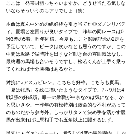
ここは一発帯封狙っちゃいますか。どうせ当たる気しな
いならそういうのもアリでしょ（笑）
本命は真ん中外めの絶好枠を引き当てた◎ダノンリバテ
ィ。夏場と左回りが良いタイプで、昨年の同レースは0
秒3差の5着。昨年同様、今夏もここと関屋記念の2走を
予定していて、ピークは次かなとも思うのですが、この
中間は坂路で猛時計を出すなど叩き台の雰囲気はなし。
最終週の馬場も合いそうですし、松若くんが上手く乗っ
てくれれば十分勝機はあるかと。
対抗に○アスカビレン。こちらも好枠。こちらも夏馬。
「夏は牝馬」を絵に描いたようなタイプで、7～9月は4
戦3勝の好成績。唯一の敗戦が中京なのは気になる、か
と思いきや、一昨年の有松特別は致命的な不利があって
のものだから参考外。しっかりタメて決め手を活かす競
馬が出来れば牡馬相手でも五角以上に闘えるはず。
単穴に▲グァンチャーレ。近5走で4度の馬券圏内。しか