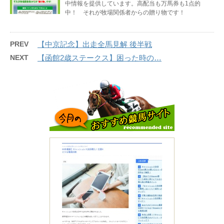
中情報を提供しています。高配当も万馬券も1点的
中！ それが牧場関係者からの贈り物です！
PREV
【中京記念】出走全馬見解 後半戦
NEXT
【函館2歳ステークス】困った時の…