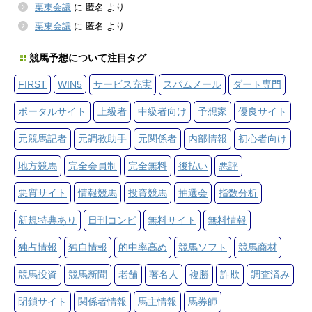
栗東会議
に
匿名
より
栗東会議
に
匿名
より
競馬予想について注目タグ
FIRST
WIN5
サービス充実
スパムメール
ダート専門
ポータルサイト
上級者
中級者向け
予想家
優良サイト
元競馬記者
元調教助手
元関係者
内部情報
初心者向け
地方競馬
完全会員制
完全無料
後払い
悪評
悪質サイト
情報競馬
投資競馬
抽選会
指数分析
新規特典あり
日刊コンピ
無料サイト
無料情報
独占情報
独自情報
的中率高め
競馬ソフト
競馬商材
競馬投資
競馬新聞
老舗
著名人
複勝
詐欺
調査済み
閉鎖サイト
関係者情報
馬主情報
馬券師