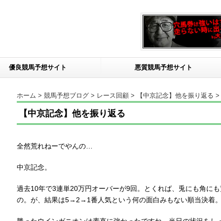
優良競馬予想サイト
悪質競馬予想サイト
ホーム
>
競馬予想ブログ
>
レース回顧
>
【中京記念】他を振り返る
>
【中京記念】他を振り返る
全然荒れねーでやんの…
中京記念。
過去10年で3連単20万円オーバーが9回。とくれば、兎にも角に
の。が、結果は5→2→1番人気という何の面白みもない順当決着