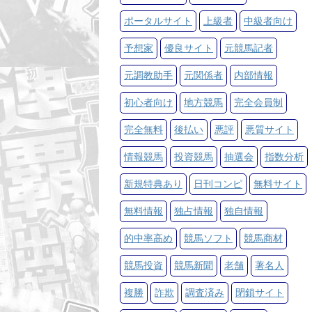
ポータルサイト
上級者
中級者向け
予想家
優良サイト
元競馬記者
元調教助手
元関係者
内部情報
初心者向け
地方競馬
完全会員制
完全無料
後払い
悪評
悪質サイト
情報競馬
投資競馬
抽選会
指数分析
新規特典あり
日刊コンピ
無料サイト
無料情報
独占情報
独自情報
的中率高め
競馬ソフト
競馬商材
競馬投資
競馬新聞
老舗
著名人
複勝
詐欺
調査済み
閉鎖サイト