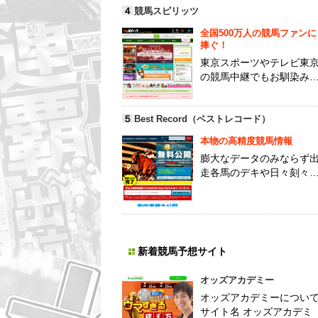
４
競馬スピリッツ
全国500万人の競馬ファンに
捧ぐ！
東京スポーツやテレビ東
の競馬中継でもお馴染み
５
Best Record（ベストレコード）
本物の高精度競馬情報
膨大なデータのみならず
走各馬のデキや日々刻々
新着競馬予想サイト
オッズアカデミー
オッズアカデミーについ
サイト名 オッズアカデミ