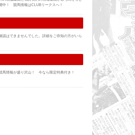
中！ 競馬情報はCLUBリークスへ！
確認はできませんでした。詳細をご存知の方がいら
競馬情報が盛り沢山！ 今なら限定特典付き！