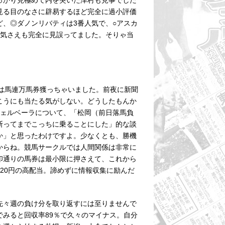
っかり見極めて内を突いた津村も見事でした
見る目のなさに辟易するほど完全に過小評価
、◎ダノンリバティは3番人気で、○アスカ
人気さえも完全に見誤ってました。そりゃ当
は馬連万馬券獲っちゃいました。前夜に新聞
こうにも当たる気がしない。どうしたもんか
ジェルベーラについて、「松岡（前日落馬負
断ってまでこっちに乗ることにした」的な談
か」と思ったわけですよ。少なくとも、勝機
からね。競馬サークルでは人間関係は非常に
印通りの馬券は最小限に押さえて、これから
620円の高配当。諦めずに情報収集に励んだ
先々週の負け分を取り返すには至りませんで
みると回収率89％で久々のマイナス。自分