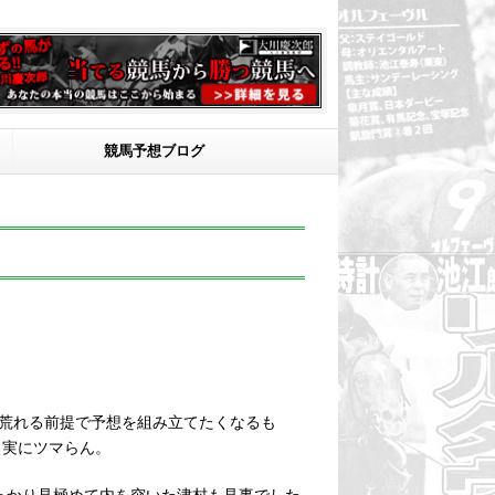
競馬予想ブログ
も荒れる前提で予想を組み立てたくなるも
。実にツマらん。