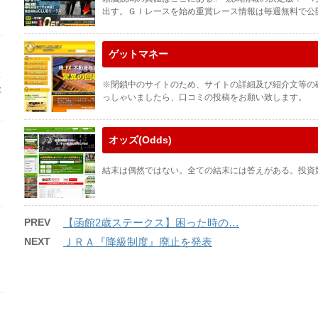
出す。ＧＩレースを始め重賞レース情報は毎週無料で公開
ゲットマネー
レ
※閉鎖中のサイトのため、サイトの詳細及び紹介文等の
評
っしゃいましたら、口コミの投稿をお願い致します。
オッズ(Odds)
結末は偶然ではない。全ての結末には答えがある。投資
PREV
【函館2歳ステークス】困った時の…
NEXT
ＪＲＡ『降級制度』廃止を発表