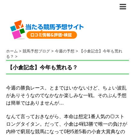
ホーム
>
競馬予想ブログ
>
今週の予想
>
【小倉記念】今年も荒れ
る？
>
【小倉記念】今年も荒れる？
今週の勝負レース。とまではいかないけど、ちょい波乱
がありそうなのでなかなか楽しみな一戦。そのぶん予想
は簡単ではありませんが…
なんて言っておきながら、本命は想定1番人気の◎スト
ロングタイタン。だって、小倉は4戦3勝で唯一の負けが
内枠で窮屈な競馬になって0秒5差5着の小倉大賞典なの