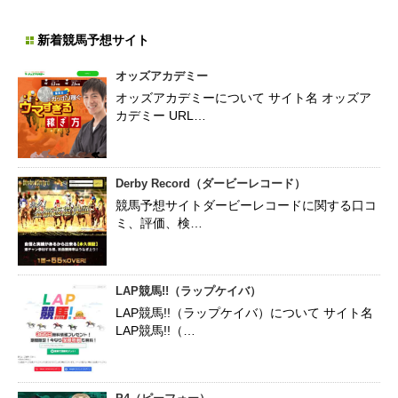
新着競馬予想サイト
オッズアカデミー
オッズアカデミーについて サイト名 オッズア
カデミー URL…
Derby Record（ダービーレコード）
競馬予想サイトダービーレコードに関する口コ
ミ、評価、検…
LAP競馬!!（ラップケイバ）
LAP競馬!!（ラップケイバ）について サイト名
LAP競馬!!（…