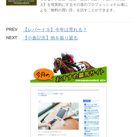
上】を現実的にするその道のプロフェッショナル達に
よる「無料の買い目」を試すことができます。
PREV
【レパードＳ】今年は荒れる？
NEXT
【小倉記念】他を振り返る