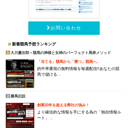
お問い合わせ
新着競馬予想ランキング
１
大川慶次郎～競馬の神様と女神のパーフェクト馬券メソッド
「当てる」競馬から「勝つ」競馬へ。
的中率重視の無料情報を毎週配信!!あなたの競
馬で儲ける…
２
勝馬伝説
創業20年を超える弊社の強み！
より確信的な情報を手にする為の「独自情報ル
ート」…