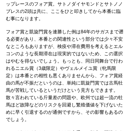
ップレースのフォア賞。サトノダイヤモンドとサトノノ
ブレスの2頭は共に、ここをひと叩きしてから本番に臨
む事になります。
フォア賞と凱旋門賞を連勝した例は84年のサガスまで遡
る必要があり、本番との関連性という部分では少々不安
なところもありますが、検疫や滞在費用を考えるとエル
コンのような長期滞在は現実的ではないため、この選択
はやむを得ないでしょう。もっとも、同日同舞台で行わ
れるニエル賞（3歳限定）やヴェルメイユ賞（牝馬限
定）は本番との相性も悪くありませんから、フォア賞経
由の馬が不振だというのは、単純に凱旋門賞では古馬牡
馬が苦戦しているというだけという見方もできます。
散々言われている斤量差の問題や、欧州では超一流の牡
馬ほど故障などのリスクを回避し繁殖価値を下げないた
めに早く引退するのが通例ですから、その影響もあるの
でしょう。