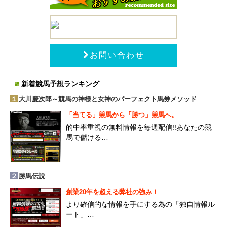
お問い合わせ
新着競馬予想ランキング
１
大川慶次郎～競馬の神様と女神のパーフェクト馬券メソッド
「当てる」競馬から「勝つ」競馬へ。
的中率重視の無料情報を毎週配信!!あなたの競
馬で儲ける…
２
勝馬伝説
創業20年を超える弊社の強み！
より確信的な情報を手にする為の「独自情報ル
ート」…