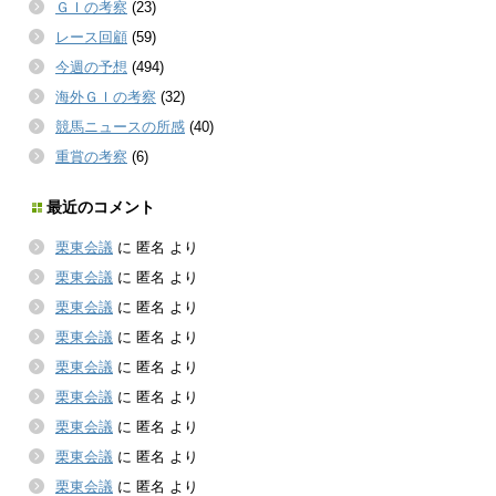
ＧＩの考察
(23)
レース回顧
(59)
今週の予想
(494)
海外ＧＩの考察
(32)
競馬ニュースの所感
(40)
重賞の考察
(6)
最近のコメント
栗東会議
に
匿名
より
栗東会議
に
匿名
より
栗東会議
に
匿名
より
栗東会議
に
匿名
より
栗東会議
に
匿名
より
栗東会議
に
匿名
より
栗東会議
に
匿名
より
栗東会議
に
匿名
より
栗東会議
に
匿名
より