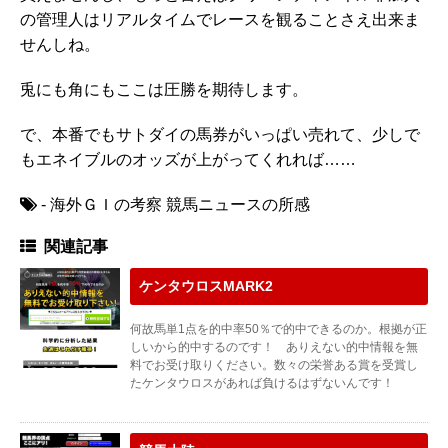
の管理人はリアルタイムでレースを観ることさえ出来ま
せんしね。
兎にも角にもここは圧勝を期待します。
で、本番でもサトダイの馬券がいっぱい売れて、少しで
もエネイブルのオッズが上がってくれれば……
- 海外ＧＩの考察 競馬ニュースの所感
関連記事
ケンタウロスMARK2
何故馬単1点を的中率50％で的中できるのか。根拠が正
しいから的中するのです！ ありえない的中情報を無
料でお受け取りください。数々の栄誉ある賞を受賞し
たケンタウロスがあれば負けるはずないんです！