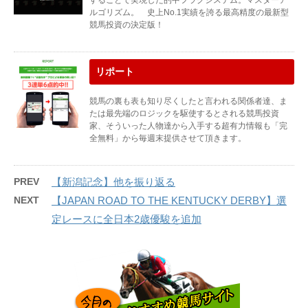
することで実現した的中フラグシステム。マスターア
ルゴリズム。 史上No.1実績を誇る最高精度の最新型
競馬投資の決定版！
リポート
競馬の裏も表も知り尽くしたと言われる関係者達、ま
たは最先端のロジックを駆使するとされる競馬投資
家、そういった人物達から入手する超有力情報も「完
全無料」から毎週末提供させて頂きます。
PREV
【新潟記念】他を振り返る
NEXT
【JAPAN ROAD TO THE KENTUCKY DERBY】選
定レースに全日本2歳優駿を追加