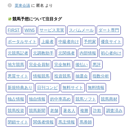
栗東会議
に
匿名
より
競馬予想について注目タグ
FIRST
WIN5
サービス充実
スパムメール
ダート専門
ポータルサイト
上級者
中級者向け
予想家
優良サイト
元競馬記者
元調教助手
元関係者
内部情報
初心者向け
地方競馬
完全会員制
完全無料
後払い
悪評
悪質サイト
情報競馬
投資競馬
抽選会
指数分析
新規特典あり
日刊コンピ
無料サイト
無料情報
独占情報
独自情報
的中率高め
競馬ソフト
競馬商材
競馬投資
競馬新聞
老舗
著名人
複勝
詐欺
調査済み
閉鎖サイト
関係者情報
馬主情報
馬券師