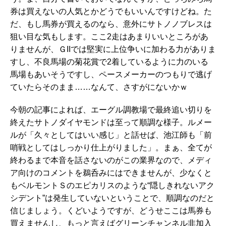
券は買えないの人気とかどうでもいいんですけどね。た
だ、もし馬券が買えるのなら、意外にサトノノブレスは
狙い目な気もします。ここ2走はあまりいいところがあ
りませんが、ＧIIでは堅実に上位争いに加わる力がありま
すし、不良馬場の菊花賞で2着しているように力のいる
馬場もあいそうですし、ペースメーカーのつもりで逃げ
ていたらそのまま……なんて、さすがにないかｗ
今朝の記事によれば、エーグル調教場で最終追い切りを
終えたサトノダイヤモンドは至って順調な様子。ルメー
ルが「久々としてはいい感じ」と話せば、池江師も「前
哨戦としてはしっかり仕上がりました」。まぁ、全てが
終わるまで本音を話さないのがこの業界なので、メディ
ア向けのコメントを鵜呑みにはできませんが、少なくと
もベルモントＳのエピカリスのような“隠しきれないアク
シデント”は発生していないということで、順調なのだと
信じましょう。くどいようですが、どうせここは馬券も
買えませんし、もっと言えばグリーンチャンネル非加入