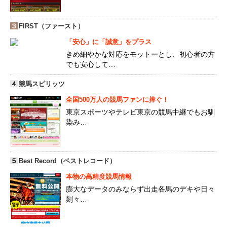
３
FIRST（ファースト）
「安心」に「誠意」をプラス
きめ細やかな対応をモットーとし、初心者の方
でも安心して…
４
競馬スピリッツ
全国500万人の競馬ファンに捧ぐ！
東京スポーツやテレビ東京の競馬中継でもお馴
染み…
５
Best Record（ベストレコード）
本物の高精度競馬情報
膨大なデータのみならず出走各馬のデキや日々
刻々…