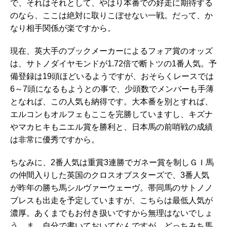
で、それはそれとして、やはり本番での好走に期待する
のなら、ここは絶対に取りこぼせない一戦。だって、か
なり相手関係が楽ですから。
現在、英大手のブックメーカーによるフォア賞のオッズ
は、サトノダイヤモンドが1.72倍で断トツの1番人気。予
備登録は19頭ほどいるようですが、おそらくレースでは
6～7頭になるもようとの事で、少頭数でメンバーも手薄
となれば、この人気も納得です。大本番を別とすれば、
エルコンもオルフェもここを完勝していますし、キズナ
やマカヒキもニエル賞を勝利と、日本馬の前哨戦の成績
は非常に優秀ですから。
ちなみに、2番人気は重賞3連勝でガネー賞を制しＧＩ馬
の仲間入りした英国のクロスオブスターズで、3番人気
が昨年の勝ち馬シルヴァーウェーヴ。帯同馬のサトノノ
ブレスも出走を予定していますが、こちらは最低人気が
濃厚。あくまでもお付き扱いですから無理はないでしょ
う。ま、自分で書いておいてなんですが、どっちみち馬