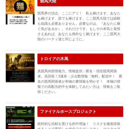
競馬大陸
競馬界の頂点、ここにアリ！ 私も稼げます、あなた
も稼げます、誰でも稼げます。ここ競馬大陸では経験
も知識も必要ありません。必要なのは、『あなたに稼
ぐ気があるか』。それだけです。もしその本気と覚悟
さえあれば、あなたも例外なく稼げます。ここ競馬大
陸のパーティ達と同じように。
トロイアの木馬
真競馬内部情報力。情報提供：匿名・現役競馬関係
者。高回収！3連単・少点数情報「無料」配信中！ 匿
名の競馬関係者が本物の裏情報を明かす！ 本物の情
報での高配当的中を体験してみたい方は、情報をご取
得ください。
ファイナルホースプロジェクト
絶対的な信頼を置ける的中理論！ リスクを徹底排除