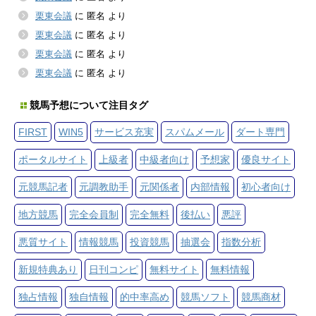
栗東会議
に
匿名
より
栗東会議
に
匿名
より
栗東会議
に
匿名
より
栗東会議
に
匿名
より
競馬予想について注目タグ
FIRST
WIN5
サービス充実
スパムメール
ダート専門
ポータルサイト
上級者
中級者向け
予想家
優良サイト
元競馬記者
元調教助手
元関係者
内部情報
初心者向け
地方競馬
完全会員制
完全無料
後払い
悪評
悪質サイト
情報競馬
投資競馬
抽選会
指数分析
新規特典あり
日刊コンピ
無料サイト
無料情報
独占情報
独自情報
的中率高め
競馬ソフト
競馬商材