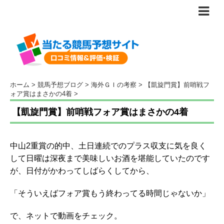
ホーム
>
競馬予想ブログ
>
海外ＧＩの考察
>
【凱旋門賞】前哨戦フ
ォア賞はまさかの4着
>
【凱旋門賞】前哨戦フォア賞はまさかの4着
中山2重賞の的中、土日連続でのプラス収支に気を良く
して日曜は深夜まで美味しいお酒を堪能していたのです
が、日付がかわってしばらくしてから、
「そういえばフォア賞もう終わってる時間じゃないか」
で、ネットで動画をチェック。