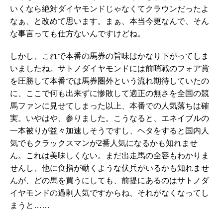
いくなら絶対ダイヤモンドじゃなくてクラウンだったよ
なぁ、と改めて思います。まぁ、本当今更なんで、そん
な事言っても仕方ないんですけどね。
しかし、これで本番の馬券の旨味はかなり下がってしま
いましたね。サトノダイヤモンドには前哨戦のフォア賞
を圧勝して本番では馬券圏外という流れ期待していたの
に、ここで何も出来ずに惨敗して適正の無さを全国の競
馬ファンに見せてしまった以上、本番での人気落ちは確
実。いやはや、参りました。こうなると、エネイブルの
一本被りが益々加速しそうですし、ヘタをすると国内人
気でもクラックスマンが2番人気になるかも知れませ
ん。これは美味しくない。まだ出走馬の全容もわかりま
せんし、他に食指が動くような伏兵がいるかも知れませ
んが、どの馬を買うにしても、前提にあるのはサトノダ
イヤモンドの過剰人気ですからね、それがなくなってし
まうと……