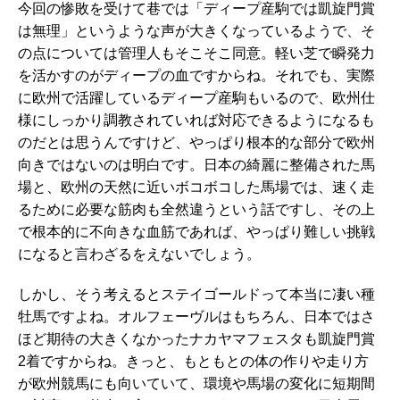
今回の惨敗を受けて巷では「ディープ産駒では凱旋門賞
は無理」というような声が大きくなっているようで、そ
の点については管理人もそこそこ同意。軽い芝で瞬発力
を活かすのがディープの血ですからね。それでも、実際
に欧州で活躍しているディープ産駒もいるので、欧州仕
様にしっかり調教されていれば対応できるようになるも
のだとは思うんですけど、やっぱり根本的な部分で欧州
向きではないのは明白です。日本の綺麗に整備された馬
場と、欧州の天然に近いボコボコした馬場では、速く走
るために必要な筋肉も全然違うという話ですし、その上
で根本的に不向きな血筋であれば、やっぱり難しい挑戦
になると言わざるをえないでしょう。
しかし、そう考えるとステイゴールドって本当に凄い種
牡馬ですよね。オルフェーヴルはもちろん、日本ではさ
ほど期待の大きくなかったナカヤマフェスタも凱旋門賞
2着ですからね。きっと、もともとの体の作りや走り方
が欧州競馬にも向いていて、環境や馬場の変化に短期間