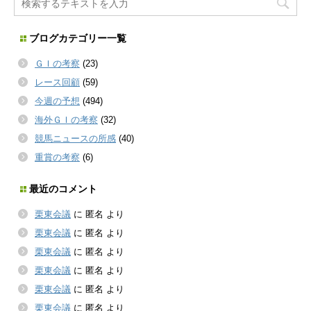
ブログカテゴリー一覧
ＧＩの考察
(23)
レース回顧
(59)
今週の予想
(494)
海外ＧＩの考察
(32)
競馬ニュースの所感
(40)
重賞の考察
(6)
最近のコメント
栗東会議
に
匿名
より
栗東会議
に
匿名
より
栗東会議
に
匿名
より
栗東会議
に
匿名
より
栗東会議
に
匿名
より
栗東会議
に
匿名
より