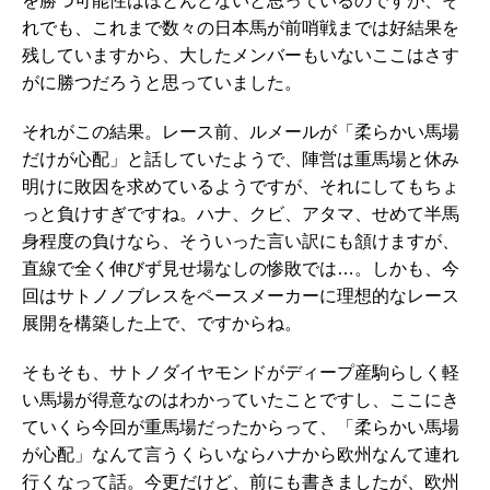
を勝つ可能性はほとんどないと思っているのですが、そ
れでも、これまで数々の日本馬が前哨戦までは好結果を
残していますから、大したメンバーもいないここはさす
がに勝つだろうと思っていました。
それがこの結果。レース前、ルメールが「柔らかい馬場
だけが心配」と話していたようで、陣営は重馬場と休み
明けに敗因を求めているようですが、それにしてもちょ
っと負けすぎですね。ハナ、クビ、アタマ、せめて半馬
身程度の負けなら、そういった言い訳にも頷けますが、
直線で全く伸びず見せ場なしの惨敗では…。しかも、今
回はサトノノブレスをペースメーカーに理想的なレース
展開を構築した上で、ですからね。
そもそも、サトノダイヤモンドがディープ産駒らしく軽
い馬場が得意なのはわかっていたことですし、ここにき
ていくら今回が重馬場だったからって、「柔らかい馬場
が心配」なんて言うくらいならハナから欧州なんて連れ
行くなって話。今更だけど、前にも書きましたが、欧州