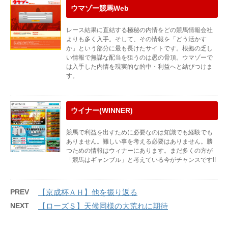
ウマゾー競馬Web
レース結果に直結する極秘の内情をどの競馬情報会社
よりも多く入手。そして、その情報を「どう活かす
か」という部分に最も長けたサイトです。根拠の乏し
い情報で無謀な配当を狙うのは愚の骨頂。ウマゾーで
は入手した内情を現実的な的中・利益へと結びつけま
す。
ウイナー(WINNER)
競馬で利益を出すために必要なのは知識でも経験でも
ありません。難しい事を考える必要はありません。勝
つための情報はウィナーにあります。まだ多くの方が
「競馬はギャンブル」と考えている今がチャンスです!!
PREV
【京成杯ＡＨ】他を振り返る
NEXT
【ローズＳ】天候同様の大荒れに期待