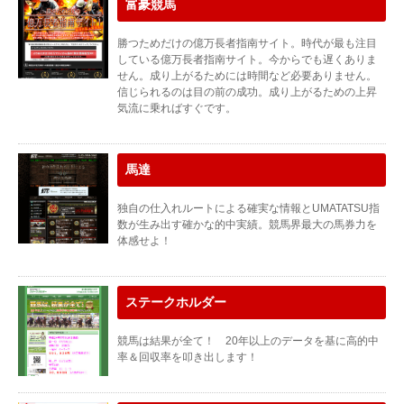
富豪競馬
勝つためだけの億万長者指南サイト。時代が最も注目
している億万長者指南サイト。今からでも遅くありま
せん。成り上がるためには時間など必要ありません。
信じられるのは目の前の成功。成り上がるための上昇
気流に乗ればすぐです。
馬達
独自の仕入れルートによる確実な情報とUMATATSU指
数が生み出す確かな的中実績。競馬界最大の馬券力を
体感せよ！
ステークホルダー
競馬は結果が全て！ 20年以上のデータを基に高的中
率＆回収率を叩き出します！