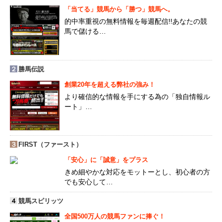
「当てる」競馬から「勝つ」競馬へ。
的中率重視の無料情報を毎週配信!!あなたの競
馬で儲ける…
２
勝馬伝説
創業20年を超える弊社の強み！
より確信的な情報を手にする為の「独自情報ル
ート」…
３
FIRST（ファースト）
「安心」に「誠意」をプラス
きめ細やかな対応をモットーとし、初心者の方
でも安心して…
４
競馬スピリッツ
全国500万人の競馬ファンに捧ぐ！