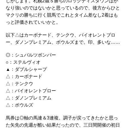
じがします。札幌2歳Ｓ勝ちのロックディスタウンはか
なり強いのではないかと思っているので、後方からひと
マクリの勝ちに行く競馬でこれとタイム差なし2着はも
っと評価されていいかと。
以下△はカーボナード、テンクウ、バイオレントブロ
ー、ダノンプレミアム、ボウルズまで。印、多いな……
◎：シュバルツボンバー
○：ステルヴィオ
▲：ダブルシャープ
△：カーボナード
△：テンクウ
△：バイオレントブロー
△：ダノンプレミアム
△：ボウルズ
馬券は◎軸の馬連＆3連複。調子が戻ってきたかと思っ
た矢先の先週が酷い結果だったので、三日間開催の初日