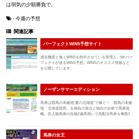
は弱気の少額勝負で。
- 今週の予想
関連記事
パーフェクトWIN5予想サイト
過去幾度と無くWIN5を的中させている管理人、Mr.パー
フェクトが送るWIN5予想。WIN5のオススメ情報など
を公開しています。
ノーザンサマーエディション
馬券は競馬の本拠地“夏の北海道”で稼ぐ！ 競馬の本拠
地「北海道競馬」を独自の視点と独自の分析で馬券攻
略。先入観馬券の先物2歳馬買いで高配当馬券を奪取!!
馬券の女王