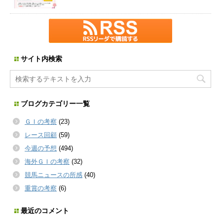
サイト内検索
ブログカテゴリー一覧
ＧＩの考察
(23)
レース回顧
(59)
今週の予想
(494)
海外ＧＩの考察
(32)
競馬ニュースの所感
(40)
重賞の考察
(6)
最近のコメント