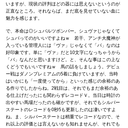
いますが、現状の評判ほどの器には思えないというのが
正直なところ。それならば、まだ底を見せていない血に
魅力を感じます。
で、本命は◎シュバルツボンバー。シュヴァじゃなくて
シュバってのがいいですよねｗ 若干、アンチ大魔神が
入っている管理人には「ヴァ」じゃなくて「バ」なのは
好印象です。単に「ヴァ」だと10文字になっちゃうから
「バ」なんだと思いますけど。と、そんな事はこの上な
くどうでもいいですねｗ 馬の話をしましょう。デビュ
ー戦はダノンプレミアムの5着に負けていますが、当時
はいかにも「一度使ってから」といった感じの余裕のあ
る作りでしたからね。2戦目は、それでもまだ余裕のあ
る仕上げだったにも関わらずレコードＶ。当日は時計の
出やすい馬場だったのも確かですが、それでもシルバー
ステートのレコードを0秒5も更新したのは凄いですよ
ね。ま、シルバーステートは稍重でレコードなので、そ
れ以上の評価とは言えないかも知れませんが、それでも