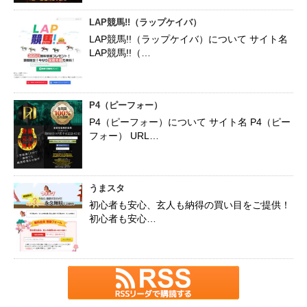
LAP競馬!!（ラップケイバ）
LAP競馬!!（ラップケイバ）について サイト名
LAP競馬!!（…
P4（ピーフォー）
P4（ピーフォー）について サイト名 P4（ピー
フォー） URL…
うまスタ
初心者も安心、玄人も納得の買い目をご提供！
初心者も安心…