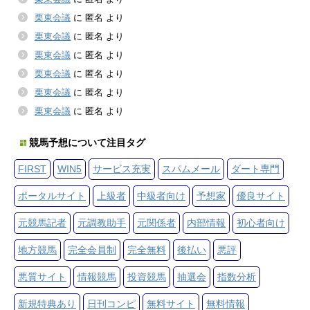
栗東会議
に
匿名
より
栗東会議
に
匿名
より
栗東会議
に
匿名
より
栗東会議
に
匿名
より
栗東会議
に
匿名
より
栗東会議
に
匿名
より
競馬予想について注目タグ
FIRST
WIN5
サービス充実
スパムメール
ダート専門
ポータルサイト
上級者
中級者向け
予想家
優良サイト
元競馬記者
元調教助手
元関係者
内部情報
初心者向け
地方競馬
完全会員制
完全無料
後払い
悪評
悪質サイト
情報競馬
投資競馬
抽選会
指数分析
新規特典あり
日刊コンピ
無料サイト
無料情報