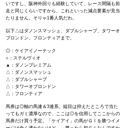
いですし、阪神外回りも経験していて、レース間隔も前
走と同じくらいですから、これといった減点要素が見当
たりません。そりゃ1番人気だわ。
以下△はダノンスマッシュ、ダブルシャープ、タワーオ
ブロンドン、フロンティアまで。
◎：ケイアイノーテック
○：ステルヴィオ
▲：ダノンプレミアム
△：ダノンスマッシュ
△：ダブルシャープ
△：タワーオブロンドン
△：フロンティア
馬券は◎軸の馬連＆3連系。縦目は抑えたところで当た
ってもガミ濃厚なので、ここは◎を信用してここからの
馬券だけ買う予定。「ケイアイ」の馬がＧＩを勝つイメ
ージは全く沸かないけど…、勝ったら初ＧＩなんですか