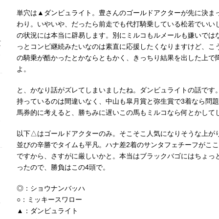
単穴は▲ダンビュライト。豊さんのゴールドアクターが先に決ま
わり。いやいや、だったら前走でも代打騎乗している松若でいい
の状況には本当に辟易します。別にミルコもルメールも嫌いでは
京
っとコンビ継続みたいなのは素直に応援したくなりますけど、こ
…
の騎乗が酷かったとかならともかく、きっちり結果を出した上で
よ。
と、かなり話がズレてしまいましたね。ダンビュライトの話です
持っているのは間違いなく、中山も皐月賞と弥生賞で3着なら問
出
馬券的に考えると、勝ちみに遅いこの馬もミルコなら何とかして
…
以下△はゴールドアクターのみ。そこそこ人気になりそうな上が
並びの辛勝でタイムも平凡。ハナ差2着のサンタフェチーフがここ
ですから、さすがに厳しいかと。本当はブラックバゴにはちょっ
ったので、勝負はこの4頭で。
◎：ショウナンバッハ
○：ミッキースワロー
て
▲：ダンビュライト