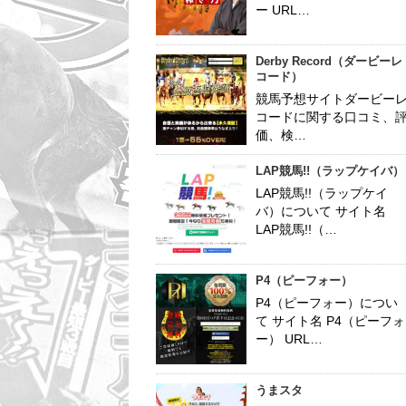
ー URL…
Derby Record（ダービーレ
コード）
競馬予想サイトダービー
コードに関する口コミ、
価、検…
LAP競馬!!（ラップケイバ）
LAP競馬!!（ラップケイ
バ）について サイト名
LAP競馬!!（…
P4（ピーフォー）
P4（ピーフォー）につい
て サイト名 P4（ピーフォ
ー） URL…
うまスタ