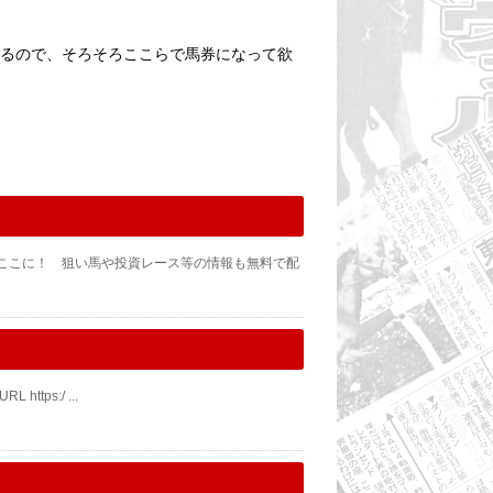
てるので、そろそろここらで馬券になって欲
ここに！ 狙い馬や投資レース等の情報も無料で配
tps:/ ...