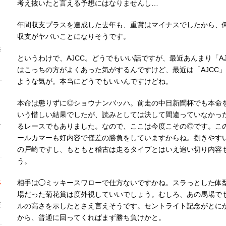
考え抜いたと言える予想にはなりませんし…
ク
年間収支プラスを達成した去年も、重賞はマイナスでしたから、
」
収支がヤバいことになりそうです。
毎
というわけで、AJCC。どうでもいい話ですが、最近あんまり「A
はこっちの方がよくあった気がするんですけど、最近は「AJCC」
ような気が。本当にどうでもいいんですけどね。
本命は懲りずに◎ショウナンバッハ。前走の中日新聞杯でも本命を
いう惜しい結果でしたが、読みとしては決して間違っていなかっ
す
るレースでもありました。なので、ここは今度こその◎です。こ
」
ールカマーも好内容で僅差の勝負をしていますからね。捌きやす
の戸崎ですし、もともと稽古は走るタイプとはいえ追い切り内容
う。
ス
相手は◯ミッキースワローで仕方ないですかね。スラっとした体
ト
場だった菊花賞は度外視していいでしょう。むしろ、あの馬場で
安
ルの高さを示したとさえ言えそうです。セントライト記念がとに
から、普通に回ってくればまず勝ち負けかと。