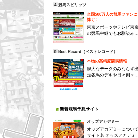
４
競馬スピリッツ
全国500万人の競馬ファンに
捧ぐ！
東京スポーツやテレビ東
の競馬中継でもお馴染み
５
Best Record（ベストレコード）
本物の高精度競馬情報
膨大なデータのみならず
走各馬のデキや日々刻々
新着競馬予想サイト
オッズアカデミー
オッズアカデミーについ
サイト名 オッズアカデミ