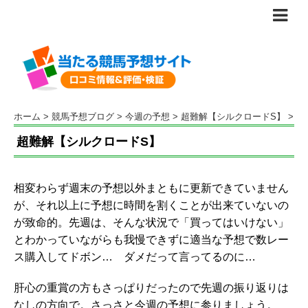
ホーム
>
競馬予想ブログ
>
今週の予想
>
超難解【シルクロードS】
>
超難解【シルクロードS】
相変わらず週末の予想以外まともに更新できていません
が、それ以上に予想に時間を割くことが出来ていないの
が致命的。先週は、そんな状況で「買ってはいけない」
とわかっていながらも我慢できずに適当な予想で数レー
ス購入してドボン… ダメだって言ってるのに…
肝心の重賞の方もさっぱりだったので先週の振り返りは
なしの方向で。さっさと今週の予想に参りましょう。