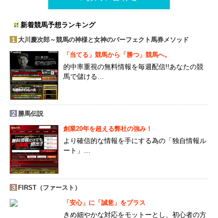
新着競馬予想ランキング
１
大川慶次郎～競馬の神様と女神のパーフェクト馬券メソッド
「当てる」競馬から「勝つ」競馬へ。
的中率重視の無料情報を毎週配信!!あなたの競
馬で儲ける…
２
勝馬伝説
創業20年を超える弊社の強み！
より確信的な情報を手にする為の「独自情報ル
ート」…
３
FIRST（ファースト）
「安心」に「誠意」をプラス
きめ細やかな対応をモットーとし、初心者の方