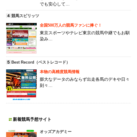
でも安心して…
４
競馬スピリッツ
全国500万人の競馬ファンに捧ぐ！
東京スポーツやテレビ東京の競馬中継でもお馴
染み…
５
Best Record（ベストレコード）
本物の高精度競馬情報
膨大なデータのみならず出走各馬のデキや日々
刻々…
新着競馬予想サイト
オッズアカデミー