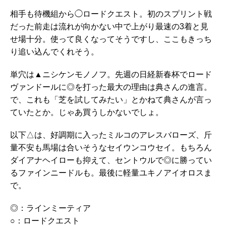
相手も待機組から◯ロードクエスト。初のスプリント戦
だった前走は流れが向かない中で上がり最速の3着と見
せ場十分。使って良くなってそうですし、ここもきっち
り追い込んでくれそう。
単穴は▲ニシケンモノノフ。先週の日経新春杯でロード
ヴァンドールに◎を打った最大の理由は典さんの進言。
で、これも「芝を試してみたい」とかねて典さんが言っ
ていたとか。じゃあ買うしかないでしょ。
以下△は、好調期に入ったミルコのアレスバローズ、斤
量不安も馬場は合いそうなセイウンコウセイ。もちろん
ダイアナヘイローも抑えて、セントウルで◎に勝ってい
るファインニードルも。最後に軽量ユキノアイオロスま
で。
◎：ラインミーティア
○：ロードクエスト