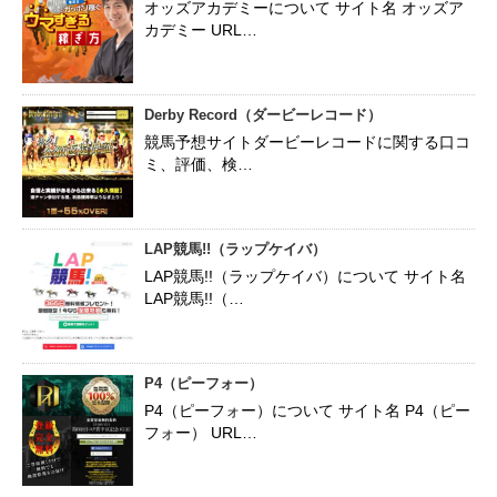
オッズアカデミーについて サイト名 オッズア
カデミー URL…
Derby Record（ダービーレコード）
競馬予想サイトダービーレコードに関する口コ
ミ、評価、検…
LAP競馬!!（ラップケイバ）
LAP競馬!!（ラップケイバ）について サイト名
LAP競馬!!（…
P4（ピーフォー）
P4（ピーフォー）について サイト名 P4（ピー
フォー） URL…