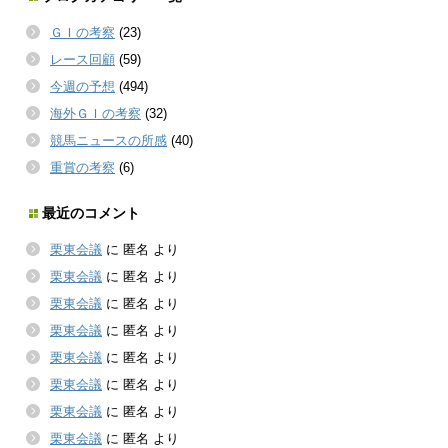
ＧＩの考察
(23)
レース回顧
(59)
今週の予想
(494)
海外ＧＩの考察
(32)
競馬ニュースの所感
(40)
重賞の考察
(6)
最近のコメント
栗東会議
に
匿名
より
栗東会議
に
匿名
より
栗東会議
に
匿名
より
栗東会議
に
匿名
より
栗東会議
に
匿名
より
栗東会議
に
匿名
より
栗東会議
に
匿名
より
栗東会議
に
匿名
より