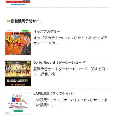
新着競馬予想サイト
オッズアカデミー
オッズアカデミーについて サイト名 オッズア
カデミー URL…
Derby Record（ダービーレコード）
競馬予想サイトダービーレコードに関する口コ
ミ、評価、検…
LAP競馬!!（ラップケイバ）
LAP競馬!!（ラップケイバ）について サイト名
LAP競馬!!（…