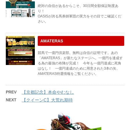
絶対の自信があるからこそ、30日間全額保証制度あ
り！
OASISが誇る馬券師軍団の実力をその目でご確認くだ
さい。
AMATERAS
競馬で一億円倶楽部。無料は自信の証明です。あの
「AMATERAS」が新たなステージへ。一億円を達成す
る為の最強の布陣が完成！ 今年も一億円達成に死角
はなし！ 一億円達成のために用意された3本の矢、
AMATERAS特選情報をご覧ください。
PREV
【京都記念】本命やむなし
NEXT
【クイーンC】大荒れ期待