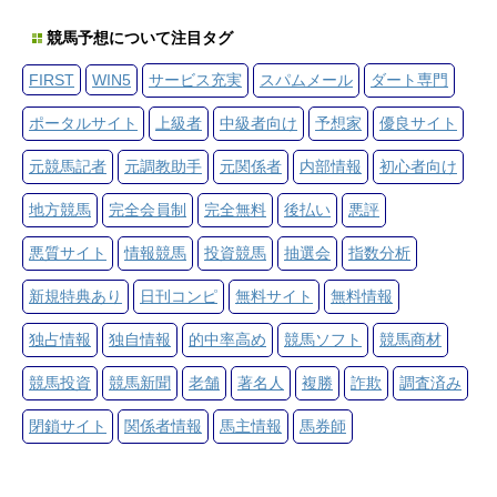
競馬予想について注目タグ
FIRST
WIN5
サービス充実
スパムメール
ダート専門
ポータルサイト
上級者
中級者向け
予想家
優良サイト
元競馬記者
元調教助手
元関係者
内部情報
初心者向け
地方競馬
完全会員制
完全無料
後払い
悪評
悪質サイト
情報競馬
投資競馬
抽選会
指数分析
新規特典あり
日刊コンピ
無料サイト
無料情報
独占情報
独自情報
的中率高め
競馬ソフト
競馬商材
競馬投資
競馬新聞
老舗
著名人
複勝
詐欺
調査済み
閉鎖サイト
関係者情報
馬主情報
馬券師