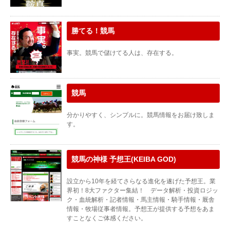
勝てる！競馬
事実。競馬で儲けてる人は、存在する。
競馬
分かりやすく、シンプルに。競馬情報をお届け致しま
す。
競馬の神様 予想王(KEIBA GOD)
設立から10年を経てさらなる進化を遂げた予想王。業
界初！8大ファクター集結！ データ解析・投資ロジッ
ク・血統解析・記者情報・馬主情報・騎手情報・厩舎
情報・牧場従事者情報。予想王が提供する予想をあま
すことなくご体感ください。