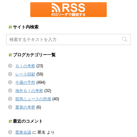
サイト内検索
ブログカテゴリー一覧
ＧＩの考察
(23)
レース回顧
(59)
今週の予想
(494)
海外ＧＩの考察
(32)
競馬ニュースの所感
(40)
重賞の考察
(6)
最近のコメント
栗東会議
に
匿名
より