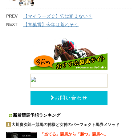
PREV
【マイラーズＣ】穴は狙えない？
NEXT
【青葉賞】今年は荒れそう
お問い合わせ
新着競馬予想ランキング
１
大川慶次郎～競馬の神様と女神のパーフェクト馬券メソッド
「当てる」競馬から「勝つ」競馬へ。