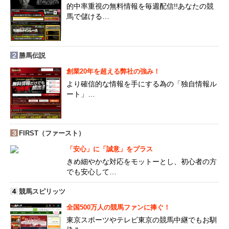
的中率重視の無料情報を毎週配信!!あなたの競
馬で儲ける…
２
勝馬伝説
創業20年を超える弊社の強み！
より確信的な情報を手にする為の「独自情報ル
ート」…
３
FIRST（ファースト）
「安心」に「誠意」をプラス
きめ細やかな対応をモットーとし、初心者の方
でも安心して…
４
競馬スピリッツ
全国500万人の競馬ファンに捧ぐ！
東京スポーツやテレビ東京の競馬中継でもお馴