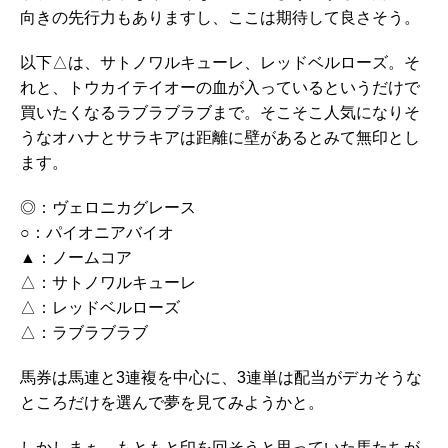
向きの先行力もありますし、ここは期待して良さそう。
以下△は、サトノワルキューレ、レッドベルローズ。そ
れと、トウカイテイオーの血が入っているというだけで
買いたくなるラブラブラブまで。そこそこ人気になりそ
うなオハナとサラキアは距離に壁があるとみて無印とし
ます。
◎：ヴェロニカグレース
○：パイオニアバイオ
▲：ノームコア
△：サトノワルキューレ
△：レッドベルローズ
△：ラブラブラブ
馬券は馬連と3連複を中心に、3連単は配当がデカそうな
ところだけを選んで夢を見てみようかと。
しかしまぁ、もともと印を回そうと思っていた馬たちが