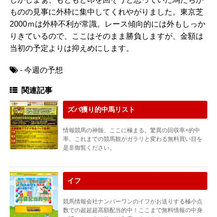
ものの見事に外枠に集中してくれやがりました。東京芝
2000ｍは外枠不利が常識。レース傾向的には外もしっか
りきているので、ここはそのまま勝負しますが、金額は
当初の予定よりは抑えめにします。
- 今週の予想
関連記事
ズバ獲り的中馬リスト
情報競馬の神髄、ここに極まる。驚異の回収率×的中
率。これまでの競馬観がガラリと変わる無料買い目を
是非御覧ください。
イフ
競馬情報会社ナンバーワンのイフがお送りする極小点
数での超超超高額配当的中！ここまで無料情報の中身