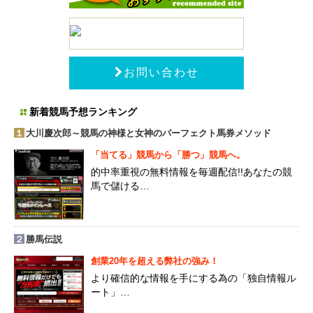
お問い合わせ
新着競馬予想ランキング
１
大川慶次郎～競馬の神様と女神のパーフェクト馬券メソッド
「当てる」競馬から「勝つ」競馬へ。
的中率重視の無料情報を毎週配信!!あなたの競
馬で儲ける…
２
勝馬伝説
創業20年を超える弊社の強み！
より確信的な情報を手にする為の「独自情報ル
ート」…