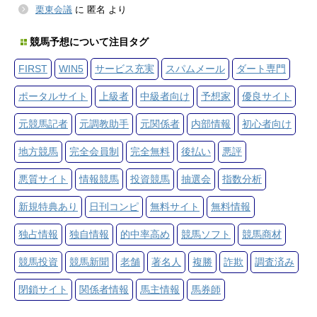
栗東会議
に
匿名
より
競馬予想について注目タグ
FIRST
WIN5
サービス充実
スパムメール
ダート専門
ポータルサイト
上級者
中級者向け
予想家
優良サイト
元競馬記者
元調教助手
元関係者
内部情報
初心者向け
地方競馬
完全会員制
完全無料
後払い
悪評
悪質サイト
情報競馬
投資競馬
抽選会
指数分析
新規特典あり
日刊コンピ
無料サイト
無料情報
独占情報
独自情報
的中率高め
競馬ソフト
競馬商材
競馬投資
競馬新聞
老舗
著名人
複勝
詐欺
調査済み
閉鎖サイト
関係者情報
馬主情報
馬券師