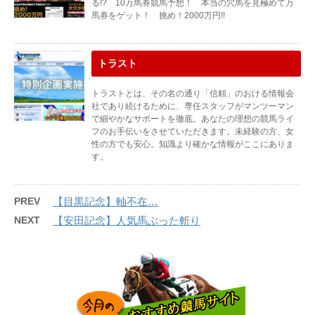
る!? 10万馬券競馬予想！ 本当の穴馬を見極めて万
馬券をゲット！ 挑め！2000万円!!
トラスト
トラストとは、その名の通り「信頼」のおける情報会
社であり続けるために、専任スタッフがマンツーマン
で細やかなサポートを徹底。あなたの理想の競馬ライ
フのお手伝いをさせていただきます。未経験の方、女
性の方でも安心。知識より確かな情報がここにありま
す。
PREV
【目黒記念】軸不在…
NEXT
【安田記念】人気馬ぶった斬り