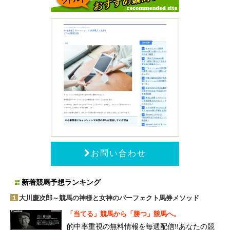
お問い合わせ
新着競馬予想ランキング
１
大川慶次郎～競馬の神様と女神のパーフェクト馬券メソッド
「当てる」競馬から「勝つ」競馬へ。
的中率重視の無料情報を毎週配信!!あなたの競