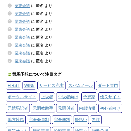
栗東会議
に
匿名
より
栗東会議
に
匿名
より
栗東会議
に
匿名
より
栗東会議
に
匿名
より
栗東会議
に
匿名
より
栗東会議
に
匿名
より
栗東会議
に
匿名
より
栗東会議
に
匿名
より
競馬予想について注目タグ
FIRST
WIN5
サービス充実
スパムメール
ダート専門
ポータルサイト
上級者
中級者向け
予想家
優良サイト
元競馬記者
元調教助手
元関係者
内部情報
初心者向け
地方競馬
完全会員制
完全無料
後払い
悪評
悪質サイト
情報競馬
投資競馬
抽選会
指数分析