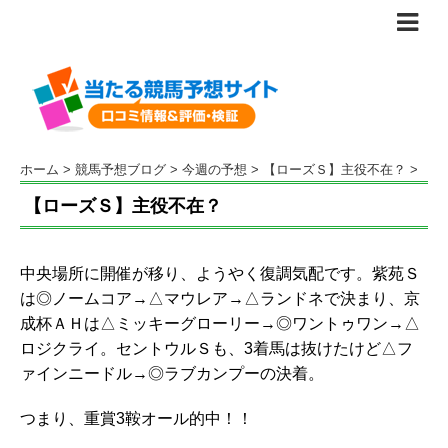
ホーム
>
競馬予想ブログ
>
今週の予想
>
【ローズＳ】主役不在？
>
【ローズＳ】主役不在？
中央場所に開催が移り、ようやく復調気配です。紫苑Ｓ
は◎ノームコア→△マウレア→△ランドネで決まり、京
成杯ＡＨは△ミッキーグローリー→◎ワントゥワン→△
ロジクライ。セントウルＳも、3着馬は抜けたけど△フ
ァインニードル→◎ラブカンプーの決着。
つまり、重賞3鞍オール的中！！