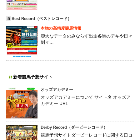
５
Best Record（ベストレコード）
本物の高精度競馬情報
膨大なデータのみならず出走各馬のデキや日々
刻々…
新着競馬予想サイト
オッズアカデミー
オッズアカデミーについて サイト名 オッズア
カデミー URL…
Derby Record（ダービーレコード）
競馬予想サイトダービーレコードに関する口コ