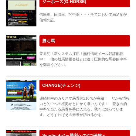
ジーホース(G-HORSE)
信頼度、回収率、的中率・・・全てにおいて満足度が
信頼の証。
勝ち馬
業界初！新システム採用！無料情報メール好評配信
中！ 他の競馬情報会社とは違う圧倒的な馬券的中率
を御覧ください。
CHANGE(チェンジ)
連続的中のカリスマ馬券師216名が在籍！ だから情報
力と的中への根拠がとにかく凄いんです！ 驚きの的
中率で当たる馬券を手に入れる。我々は知っていま
す。どうすればその未来が訪れるかを。
Syndicate7～勝利への7つ確信～