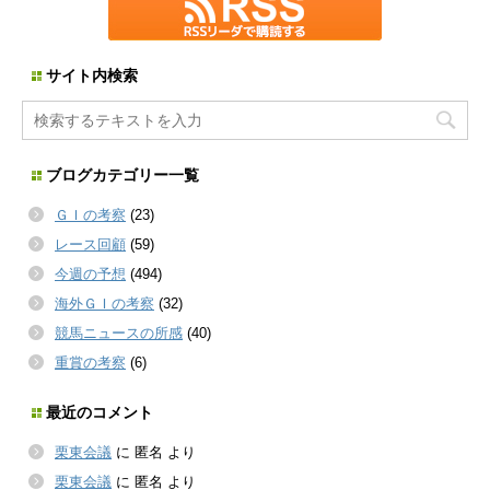
サイト内検索
ブログカテゴリー一覧
ＧＩの考察
(23)
レース回顧
(59)
今週の予想
(494)
海外ＧＩの考察
(32)
競馬ニュースの所感
(40)
重賞の考察
(6)
最近のコメント
栗東会議
に
匿名
より
栗東会議
に
匿名
より