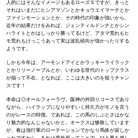
人的にはそんなイメージもあるローズＳですが、きっと
それはいまだにヒシアマゾンとかキョウエイマーチとか
ファインモーションとか、その時代の印象が強いから。
近年の結果だけをみれば、ジェンティルドンナとかシン
ハライトとかはしっかり勝ってるけど、アタマ荒れもヒ
モ荒れもけっこうあって実は波乱傾向が強かったりする
ようです。
しかも今年は、アーモンドアイとかラッキーライラック
とかリリーノーブルとか、いわゆる世代のトップクラス
が揃って不在。となれば、ここは大きいのを狙うチャン
スです！
本命は◎オールフォーラヴ。阪神の外回りコースであり
ながら、ハイラップになりやすいく持久力がモノを言う
のがレースの特徴。であれば、この馬のしぶとさはかな
り魅力的なんじゃないかと。オークスは惨敗しています
が、春は強行軍のローテーションでかなり馬体が寂しか
ったですから、あれは度外視ってことで。ひと夏を越し