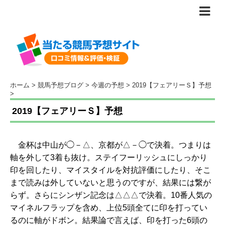
ホーム
>
競馬予想ブログ
>
今週の予想
>
2019【フェアリーＳ】予想
>
2019【フェアリーＳ】予想
金杯は中山が◯－△、京都が△－◯で決着。つまりは
軸を外して3着も抜け。ステイフーリッシュにしっかり
印を回したり、マイスタイルを対抗評価にしたり、そこ
まで読みは外していないと思うのですが、結果には繋が
らず。さらにシンザン記念は△△△で決着。10番人気の
マイネルフラップを含め、上位5頭全てに印を打ってい
るのに軸がドボン。結果論で言えば、印を打った6頭の