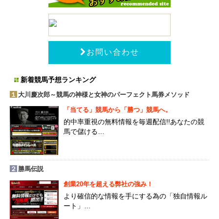
お問い合わせ
新着競馬予想ランキング
１
大川慶次郎～競馬の神様と女神のパーフェクト馬券メソッド
「当てる」競馬から「勝つ」競馬へ。
的中率重視の無料情報を毎週配信!!あなたの競
馬で儲ける…
２
勝馬伝説
創業20年を超える弊社の強み！
より確信的な情報を手にする為の「独自情報ル
ート」…