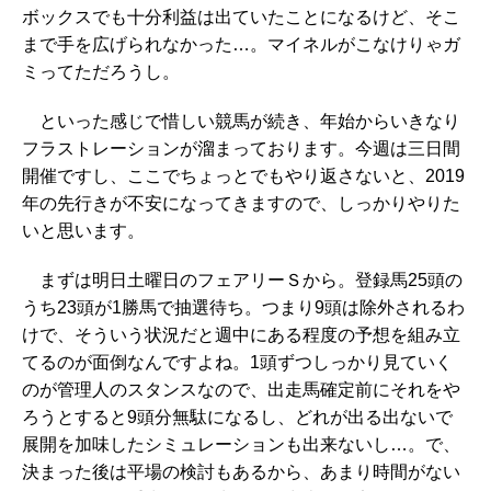
ボックスでも十分利益は出ていたことになるけど、そこ
まで手を広げられなかった…。マイネルがこなけりゃガ
ミってただろうし。
といった感じで惜しい競馬が続き、年始からいきなり
フラストレーションが溜まっております。今週は三日間
開催ですし、ここでちょっとでもやり返さないと、2019
年の先行きが不安になってきますので、しっかりやりた
いと思います。
まずは明日土曜日のフェアリーＳから。登録馬25頭の
うち23頭が1勝馬で抽選待ち。つまり9頭は除外されるわ
けで、そういう状況だと週中にある程度の予想を組み立
てるのが面倒なんですよね。1頭ずつしっかり見ていく
のが管理人のスタンスなので、出走馬確定前にそれをや
ろうとすると9頭分無駄になるし、どれが出る出ないで
展開を加味したシミュレーションも出来ないし…。で、
決まった後は平場の検討もあるから、あまり時間がない