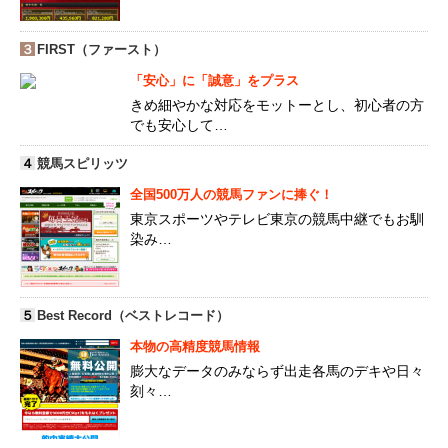
３
FIRST（ファースト）
「安心」に「誠意」をプラス
きめ細やかな対応をモットーとし、初心者の方
でも安心して…
４
競馬スピリッツ
全国500万人の競馬ファンに捧ぐ！
東京スポーツやテレビ東京の競馬中継でもお馴
染み…
５
Best Record（ベストレコード）
本物の高精度競馬情報
膨大なデータのみならず出走各馬のデキや日々
刻々…