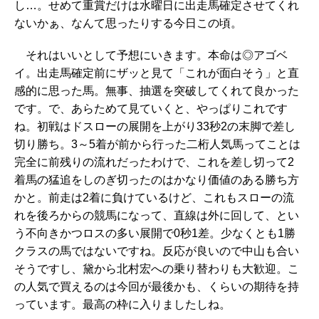
し…。せめて重賞だけは水曜日に出走馬確定させてくれ
ないかぁ、なんて思ったりする今日この頃。
それはいいとして予想にいきます。本命は◎アゴベ
イ。出走馬確定前にザッと見て「これが面白そう」と直
感的に思った馬。無事、抽選を突破してくれて良かった
です。で、あらためて見ていくと、やっぱりこれです
ね。初戦はドスローの展開を上がり33秒2の末脚で差し
切り勝ち。3～5着が前から行った二桁人気馬ってことは
完全に前残りの流れだったわけで、これを差し切って2
着馬の猛追をしのぎ切ったのはかなり価値のある勝ち方
かと。前走は2着に負けているけど、これもスローの流
れを後ろからの競馬になって、直線は外に回して、とい
う不向きかつロスの多い展開で0秒1差。少なくとも1勝
クラスの馬ではないですね。反応が良いので中山も合い
そうですし、黛から北村宏への乗り替わりも大歓迎。こ
の人気で買えるのは今回が最後かも、くらいの期待を持
っています。最高の枠に入りましたしね。