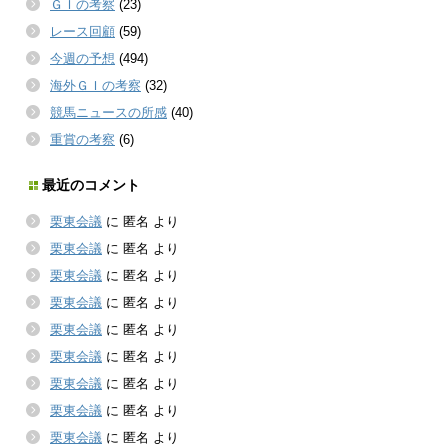
ＧＩの考察
(23)
レース回顧
(59)
今週の予想
(494)
海外ＧＩの考察
(32)
競馬ニュースの所感
(40)
重賞の考察
(6)
最近のコメント
栗東会議
に
匿名
より
栗東会議
に
匿名
より
栗東会議
に
匿名
より
栗東会議
に
匿名
より
栗東会議
に
匿名
より
栗東会議
に
匿名
より
栗東会議
に
匿名
より
栗東会議
に
匿名
より
栗東会議
に
匿名
より