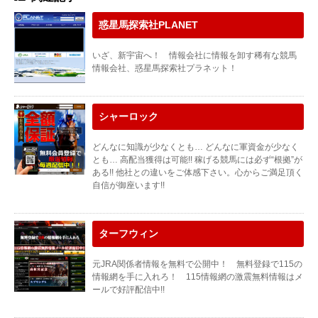
惑星馬探索社PLANET
いざ、新宇宙へ！ 情報会社に情報を卸す稀有な競馬
情報会社、惑星馬探索社プラネット！
シャーロック
どんなに知識が少なくとも… どんなに軍資金が少なく
とも… 高配当獲得は可能!! 稼げる競馬には必ず“根拠”が
ある!! 他社との違いをご体感下さい。心からご満足頂く
自信が御座います!!
ターフウィン
元JRA関係者情報を無料で公開中！ 無料登録で115の
情報網を手に入れろ！ 115情報網の激震無料情報はメ
ールで好評配信中!!