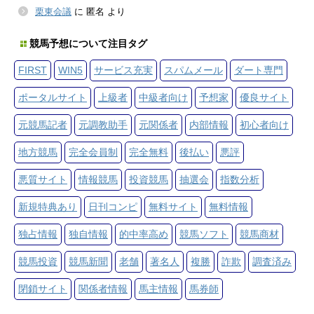
栗東会議
に
匿名
より
競馬予想について注目タグ
FIRST
WIN5
サービス充実
スパムメール
ダート専門
ポータルサイト
上級者
中級者向け
予想家
優良サイト
元競馬記者
元調教助手
元関係者
内部情報
初心者向け
地方競馬
完全会員制
完全無料
後払い
悪評
悪質サイト
情報競馬
投資競馬
抽選会
指数分析
新規特典あり
日刊コンピ
無料サイト
無料情報
独占情報
独自情報
的中率高め
競馬ソフト
競馬商材
競馬投資
競馬新聞
老舗
著名人
複勝
詐欺
調査済み
閉鎖サイト
関係者情報
馬主情報
馬券師