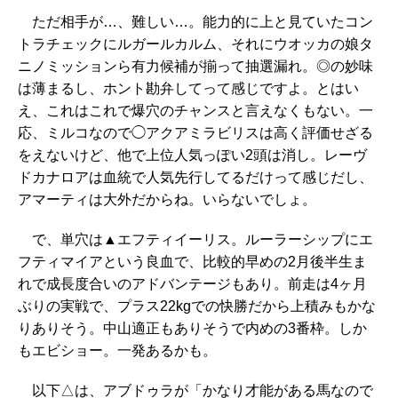
ただ相手が…、難しい…。能力的に上と見ていたコン
トラチェックにルガールカルム、それにウオッカの娘タ
ニノミッションら有力候補が揃って抽選漏れ。◎の妙味
は薄まるし、ホント勘弁してって感じですよ。とはい
え、これはこれで爆穴のチャンスと言えなくもない。一
応、ミルコなので◯アクアミラビリスは高く評価せざる
をえないけど、他で上位人気っぽい2頭は消し。レーヴ
ドカナロアは血統で人気先行してるだけって感じだし、
アマーティは大外だからね。いらないでしょ。
で、単穴は▲エフティイーリス。ルーラーシップにエ
フティマイアという良血で、比較的早めの2月後半生ま
れで成長度合いのアドバンテージもあり。前走は4ヶ月
ぶりの実戦で、プラス22kgでの快勝だから上積みもかな
りありそう。中山適正もありそうで内めの3番枠。しか
もエビショー。一発あるかも。
以下△は、アブドゥラが「かなり才能がある馬なので