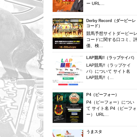
ー URL…
Derby Record（ダービーレ
コード）
競馬予想サイトダービー
コードに関する口コミ、
価、検…
LAP競馬!!（ラップケイバ）
LAP競馬!!（ラップケイ
バ）について サイト名
LAP競馬!!（…
P4（ピーフォー）
P4（ピーフォー）につい
て サイト名 P4（ピーフォ
ー） URL…
うまスタ