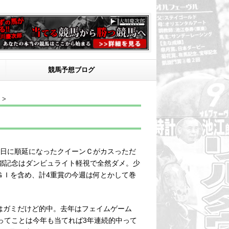
競馬予想ブログ
>
日に順延になったクイーンＣがカスっただ
都記念はダンビュライト軽視で全然ダメ。少
ＧＩを含め、計4重賞の今週は何とかして巻
はガミだけど的中。去年はフェイムゲーム
ってことは今年も当てれば3年連続的中って