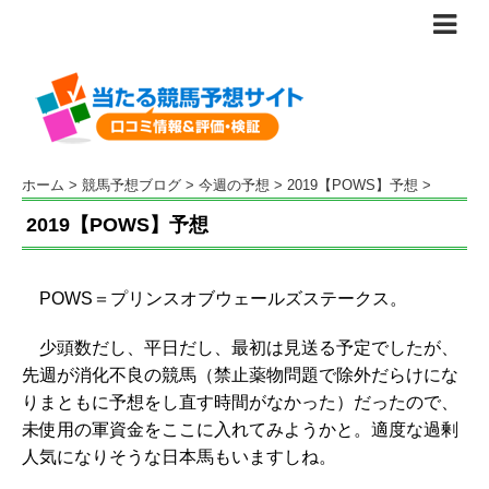
ホーム
>
競馬予想ブログ
>
今週の予想
>
2019【POWS】予想
>
2019【POWS】予想
POWS＝プリンスオブウェールズステークス。
少頭数だし、平日だし、最初は見送る予定でしたが、
先週が消化不良の競馬（禁止薬物問題で除外だらけにな
りまともに予想をし直す時間がなかった）だったので、
未使用の軍資金をここに入れてみようかと。適度な過剰
人気になりそうな日本馬もいますしね。