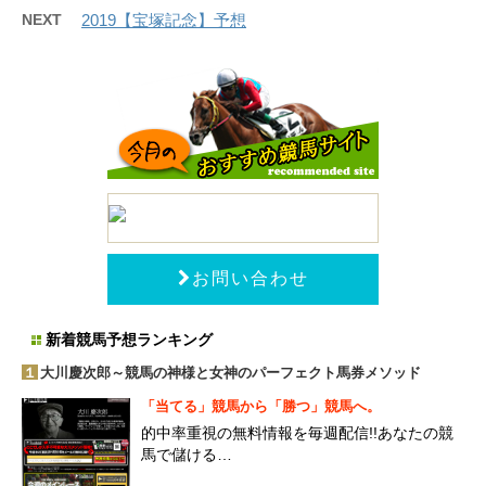
NEXT
2019【宝塚記念】予想
お問い合わせ
新着競馬予想ランキング
１
大川慶次郎～競馬の神様と女神のパーフェクト馬券メソッド
「当てる」競馬から「勝つ」競馬へ。
的中率重視の無料情報を毎週配信!!あなたの競
馬で儲ける…