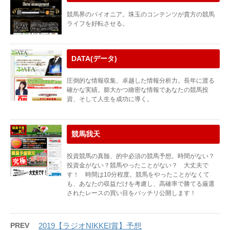
競馬界のパイオニア。珠玉のコンテンツが貴方の競馬
ライフを好転させる。
DATA(データ)
圧倒的な情報収集、卓越した情報分析力。長年に渡る
確かな実績。膨大かつ緻密な情報であなたの競馬投
資、そして人生を成功に導く。
競馬我天
投資競馬の真髄、的中必須の競馬予想。時間がない？
投資金がない？競馬やったことがない？ 大丈夫で
す！ 時間は10分程度。競馬をやったことがなくて
も、あなたの収益だけを考慮し、高確率で勝てる厳選
されたレースの買い目をバッチリ公開します！
PREV
2019【ラジオNIKKEI賞】予想