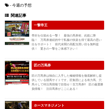
- 今週の予想
関連記事
一撃帝王
帯封を仕留める一撃！ 最強の馬券術、此処に降
臨！ 万馬券連続的中で私服の快楽を得て最高の思い
出をサポート！ 前代未聞の高配当買い目を無料提
供！ 驚きの一撃をご体感下さい！
匠の万馬券
匠の万馬券は独自に入手した極秘情報を徹底解析し提
供している競馬サイトです。匠集団による有力馬、穴
馬そして特注馬情報で目指せ！百万馬券!! 匠の厳選勝
負情報！ 注目馬券がここにある！
ホースマネジメント