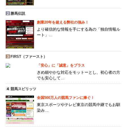
２
勝馬伝説
創業20年を超える弊社の強み！
より確信的な情報を手にする為の「独自情報ル
ート」…
３
FIRST（ファースト）
「安心」に「誠意」をプラス
きめ細やかな対応をモットーとし、初心者の方
でも安心して…
４
競馬スピリッツ
全国500万人の競馬ファンに捧ぐ！
東京スポーツやテレビ東京の競馬中継でもお馴
染み…