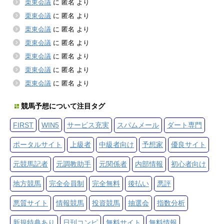
栗東会議
に
匿名
より
栗東会議
に
匿名
より
栗東会議
に
匿名
より
栗東会議
に
匿名
より
栗東会議
に
匿名
より
栗東会議
に
匿名
より
栗東会議
に
匿名
より
競馬予想について注目タグ
FIRST
WIN5
サービス充実
スパムメール
ダート専門
ポータルサイト
上級者
中級者向け
予想家
優良サイト
元競馬記者
元調教助手
元関係者
内部情報
初心者向け
地方競馬
完全会員制
完全無料
後払い
悪評
悪質サイト
情報競馬
投資競馬
抽選会
指数分析
新規特典あり
日刊コンピ
無料サイト
無料情報