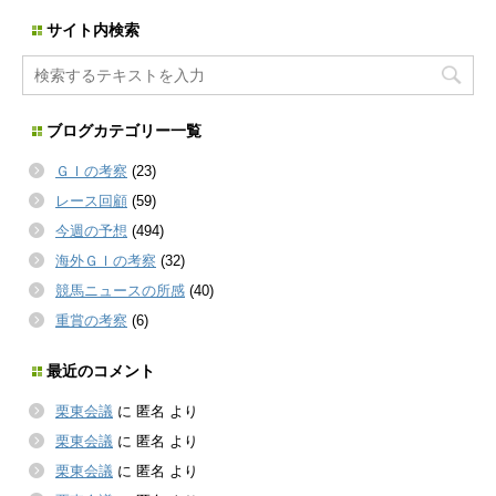
サイト内検索
ブログカテゴリー一覧
ＧＩの考察
(23)
レース回顧
(59)
今週の予想
(494)
海外ＧＩの考察
(32)
競馬ニュースの所感
(40)
重賞の考察
(6)
最近のコメント
栗東会議
に
匿名
より
栗東会議
に
匿名
より
栗東会議
に
匿名
より