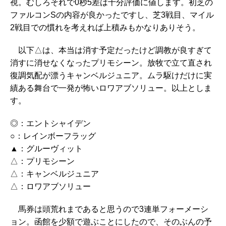
視。むしろそれで0秒5差は十分評価に値します。初芝の
ファルコンSの内容が良かったですし、芝3戦目、マイル
2戦目での慣れを考えれば上積みもかなりありそう。
以下△は、本当は消す予定だったけど調教が良すぎて
消すに消せなくなったプリモシーン。放牧で立て直され
復調気配が漂うキャンベルジュニア。ムラ駆けだけに実
績ある舞台で一発が怖いロワアブソリュー。以上としま
す。
◎：エントシャイデン
○：レインボーフラッグ
▲：グルーヴィット
△：プリモシーン
△：キャンベルジュニア
△：ロワアブソリュー
馬券は頭荒れまであると思うので3連単フォーメーシ
ョン。函館を少額で遊ぶことにしたので、そのぶんの予