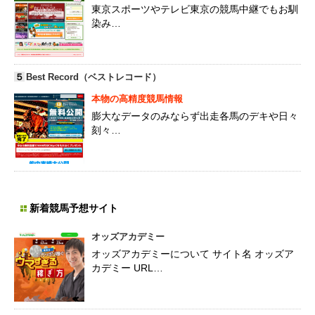
東京スポーツやテレビ東京の競馬中継でもお馴
染み…
５
Best Record（ベストレコード）
本物の高精度競馬情報
膨大なデータのみならず出走各馬のデキや日々
刻々…
新着競馬予想サイト
オッズアカデミー
オッズアカデミーについて サイト名 オッズア
カデミー URL…