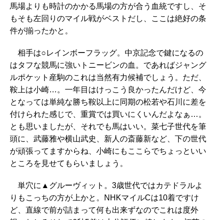
馬場よりも時計のかかる馬場の方が合う血統ですし、そ
もそも左回りのマイル戦がベストだし、ここは絶好の条
件が揃ったかと。
相手は○レインボーフラッグ。中京記念で鍵になるの
はタフな競馬に強いトニービンの血。であればジャング
ルポケット産駒のこれは当然有力候補でしょう。ただ、
鞍上は小崎…。一年目はけっこう良かったんだけど、今
となっては単純な勝ち鞍以上に同期の松若や石川に差を
付けられた感じで、重賞では買いにくいんだよなぁ…。
とも思いましたが、それでも馬はいい。菜七子世代を筆
頭に、武藤雅や横山武史、新人の斎藤新など、下の世代
が頑張ってますからね、小崎にもここらでちょっといい
ところを見せてもらいましょう。
単穴に▲グルーヴィット。3歳世代ではカテドラルよ
りもこっちの方が上かと。NHKマイルCは10着ですけ
ど、直線で前が詰まって何も出来ずなのでこれは度外