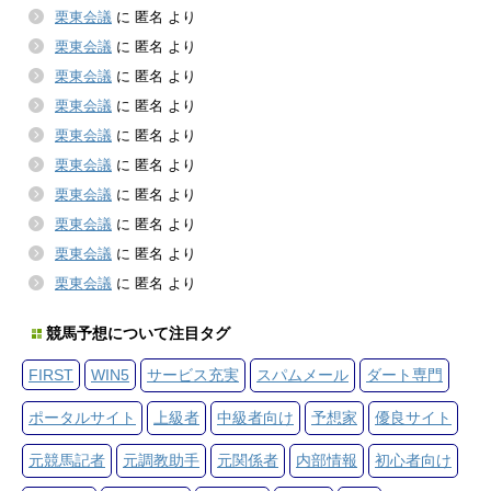
栗東会議
に
匿名
より
栗東会議
に
匿名
より
栗東会議
に
匿名
より
栗東会議
に
匿名
より
栗東会議
に
匿名
より
栗東会議
に
匿名
より
栗東会議
に
匿名
より
栗東会議
に
匿名
より
栗東会議
に
匿名
より
栗東会議
に
匿名
より
競馬予想について注目タグ
FIRST
WIN5
サービス充実
スパムメール
ダート専門
ポータルサイト
上級者
中級者向け
予想家
優良サイト
元競馬記者
元調教助手
元関係者
内部情報
初心者向け