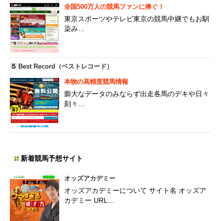
全国500万人の競馬ファンに捧ぐ！
東京スポーツやテレビ東京の競馬中継でもお馴
染み…
５
Best Record（ベストレコード）
本物の高精度競馬情報
膨大なデータのみならず出走各馬のデキや日々
刻々…
新着競馬予想サイト
オッズアカデミー
オッズアカデミーについて サイト名 オッズア
カデミー URL…