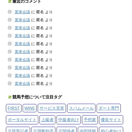
最近のコメント
栗東会議
に
匿名
より
栗東会議
に
匿名
より
栗東会議
に
匿名
より
栗東会議
に
匿名
より
栗東会議
に
匿名
より
栗東会議
に
匿名
より
栗東会議
に
匿名
より
栗東会議
に
匿名
より
栗東会議
に
匿名
より
栗東会議
に
匿名
より
競馬予想について注目タグ
FIRST
WIN5
サービス充実
スパムメール
ダート専門
ポータルサイト
上級者
中級者向け
予想家
優良サイト
元競馬記者
元調教助手
元関係者
内部情報
初心者向け