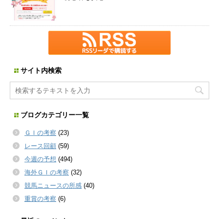
サイト内検索
ブログカテゴリー一覧
ＧＩの考察
(23)
レース回顧
(59)
今週の予想
(494)
海外ＧＩの考察
(32)
競馬ニュースの所感
(40)
重賞の考察
(6)