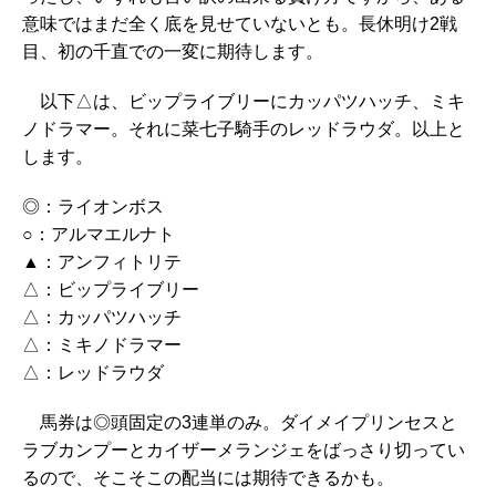
意味ではまだ全く底を見せていないとも。長休明け2戦
目、初の千直での一変に期待します。
以下△は、ビップライブリーにカッパツハッチ、ミキ
ノドラマー。それに菜七子騎手のレッドラウダ。以上と
します。
◎：ライオンボス
○：アルマエルナト
▲：アンフィトリテ
△：ビップライブリー
△：カッパツハッチ
△：ミキノドラマー
△：レッドラウダ
馬券は◎頭固定の3連単のみ。ダイメイプリンセスと
ラブカンプーとカイザーメランジェをばっさり切ってい
るので、そこそこの配当には期待できるかも。