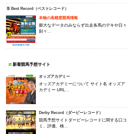
５
Best Record（ベストレコード）
本物の高精度競馬情報
膨大なデータのみならず出走各馬のデキや日々
刻々…
新着競馬予想サイト
オッズアカデミー
オッズアカデミーについて サイト名 オッズア
カデミー URL…
Derby Record（ダービーレコード）
競馬予想サイトダービーレコードに関する口コ
ミ、評価、検…