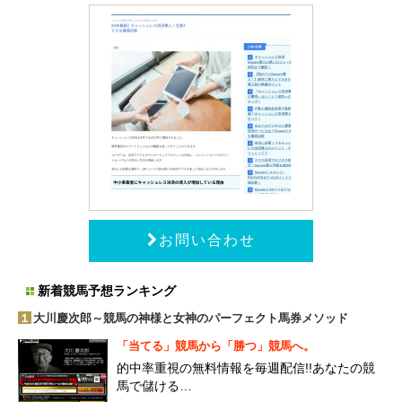
お問い合わせ
新着競馬予想ランキング
１
大川慶次郎～競馬の神様と女神のパーフェクト馬券メソッド
「当てる」競馬から「勝つ」競馬へ。
的中率重視の無料情報を毎週配信!!あなたの競
馬で儲ける…