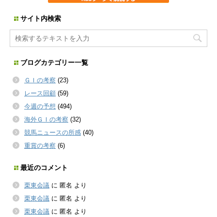
サイト内検索
ブログカテゴリー一覧
ＧＩの考察
(23)
レース回顧
(59)
今週の予想
(494)
海外ＧＩの考察
(32)
競馬ニュースの所感
(40)
重賞の考察
(6)
最近のコメント
栗東会議
に
匿名
より
栗東会議
に
匿名
より
栗東会議
に
匿名
より