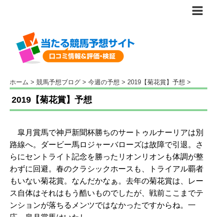
ホーム
>
競馬予想ブログ
>
今週の予想
>
2019【菊花賞】予想
>
2019【菊花賞】予想
皐月賞馬で神戸新聞杯勝ちのサートゥルナーリアは別
路線へ。ダービー馬ロジャーバローズは故障で引退。さ
らにセントライト記念を勝ったリオンリオンも体調が整
わずに回避。春のクラシックホースも、トライアル覇者
もいない菊花賞。なんだかなぁ。去年の菊花賞は、レー
ス自体はそれはもう酷いものでしたが、戦前ここまでテ
ンションが落ちるメンツではなかったですからね。一