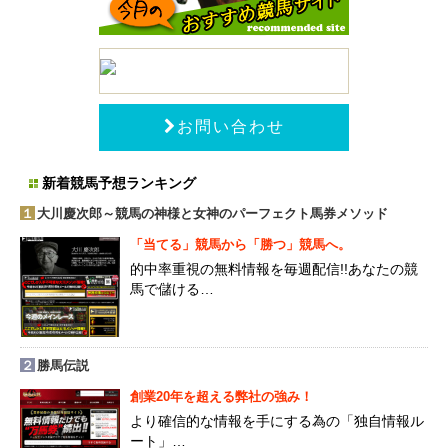
お問い合わせ
新着競馬予想ランキング
１
大川慶次郎～競馬の神様と女神のパーフェクト馬券メソッド
「当てる」競馬から「勝つ」競馬へ。
的中率重視の無料情報を毎週配信!!あなたの競
馬で儲ける…
２
勝馬伝説
創業20年を超える弊社の強み！
より確信的な情報を手にする為の「独自情報ル
ート」…