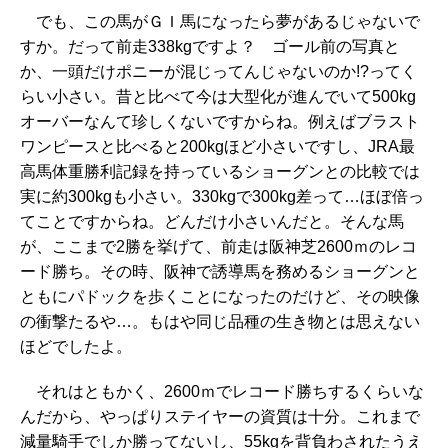
でも、この馬がＧＩ馬になったら夢があるじゃないで
すか。だって前走338kgですよ？ ゴール前の写真と
か、一頭だけポニーが混じってんじゃないのか!?ってく
らい小さい。昔と比べて今は大型化が進んでいて500kg
オーバーなんて珍しくないですからね。例えばブラスト
ワンピースと比べると200kgほど小さいですし、JRA最
高馬体重勝利記録を持っているショーグンとの比較では
実に約300kgも小さい。330kgで300kg差って…ほぼ倍っ
てことですからね。どんだけ小さいんだと。そんな馬
が、ここまで2勝を挙げて、前走は阪神芝2600ｍのレコ
ード勝ち。その時、阪神で誘導馬を務めるショーグンと
ともにパドックを歩くことになったのだけど、その映像
の衝撃たるや…。もはや同じ品種の生き物とは思えない
ほどでしたよ。
それはともかく、2600ｍでレコード勝ちするくらいな
んだから、やっぱりステイヤーの資質は十分。これまで
減量騎手でしか勝ってないし、55kgを背負わされたうえ