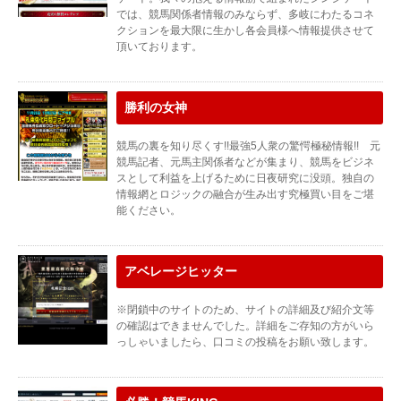
では、競馬関係者情報のみならず、多岐にわたるコネ
クションを最大限に生かし各会員様へ情報提供させて
頂いております。
勝利の女神
競馬の裏を知り尽くす!!最強5人衆の驚愕極秘情報!! 元
競馬記者、元馬主関係者などが集まり、競馬をビジネ
スとして利益を上げるために日夜研究に没頭。独自の
情報網とロジックの融合が生み出す究極買い目をご堪
能ください。
アベレージヒッター
※閉鎖中のサイトのため、サイトの詳細及び紹介文等
の確認はできませんでした。詳細をご存知の方がいら
っしゃいましたら、口コミの投稿をお願い致します。