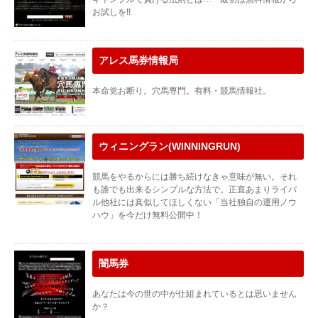
お試しを!!
アレス馬券情報局
本命党お断り。穴馬専門。有料・競馬情報社。
ウィニングラン(WINNINGRUN)
競馬をやるからには勝ち続けなきゃ意味が無い。それ
も誰でも出来るシンプルな方法で。正直あまりライバ
ル他社には真似してほしくない「当社独自の運用ノウ
ハウ」を今だけ無料公開中！
闇馬券
あなたは今の世の中が仕組まれているとは思いません
か？