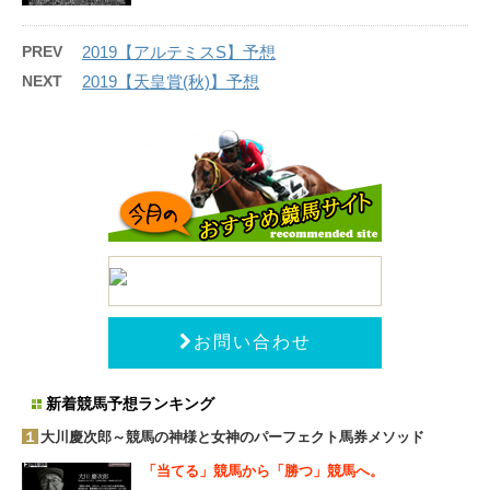
PREV
2019【アルテミスS】予想
NEXT
2019【天皇賞(秋)】予想
お問い合わせ
新着競馬予想ランキング
１
大川慶次郎～競馬の神様と女神のパーフェクト馬券メソッド
「当てる」競馬から「勝つ」競馬へ。