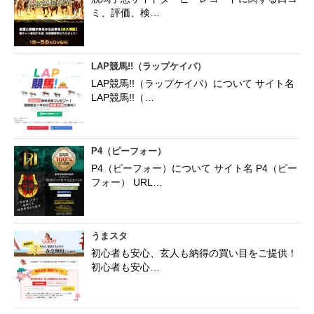
ミ、評価、検…
LAP競馬!!（ラップケイバ）
LAP競馬!!（ラップケイバ）について サイト名
LAP競馬!!（…
P4（ピーフォー）
P4（ピーフォー）について サイト名 P4（ピー
フォー） URL…
うまスタ
初心者も安心、玄人も納得の買い目をご提供！
初心者も安心…