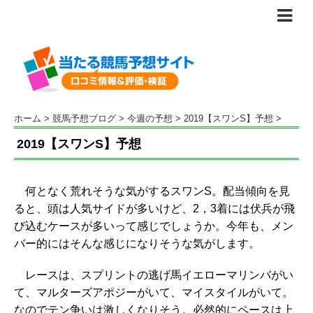
ホーム
>
競馬予想ブログ
>
今週の予想
>
2019【スワンS】予想
>
2019【スワンS】予想
何となく荒れそうな気がするスワンS。配当傾向を見
ると、頭は人気サイドが多いけど、2，3着には伏兵が飛
び込むケースが多いって感じでしょうか。今年も、メン
バー的にはそんな感じになりそうな気がします。
レースは、スプリントの逃げ馬イエローマリンバがい
て、マルターズアポジーがいて、マイスタイルがいて。
なのでテン争いは激しくなりそう。必然的にペースは上