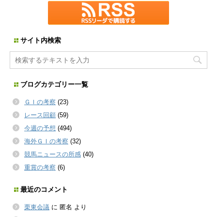
サイト内検索
ブログカテゴリー一覧
ＧＩの考察
(23)
レース回顧
(59)
今週の予想
(494)
海外ＧＩの考察
(32)
競馬ニュースの所感
(40)
重賞の考察
(6)
最近のコメント
栗東会議
に
匿名
より