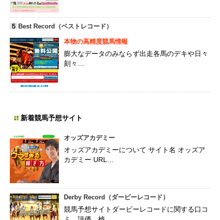
５
Best Record（ベストレコード）
本物の高精度競馬情報
膨大なデータのみならず出走各馬のデキや日々
刻々…
新着競馬予想サイト
オッズアカデミー
オッズアカデミーについて サイト名 オッズア
カデミー URL…
Derby Record（ダービーレコード）
競馬予想サイトダービーレコードに関する口コ
ミ、評価、検…