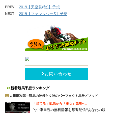
PREV
2019【天皇賞(秋)】予想
NEXT
2019【ファンタジーS】予想
お問い合わせ
新着競馬予想ランキング
１
大川慶次郎～競馬の神様と女神のパーフェクト馬券メソッド
「当てる」競馬から「勝つ」競馬へ。
的中率重視の無料情報を毎週配信!!あなたの競