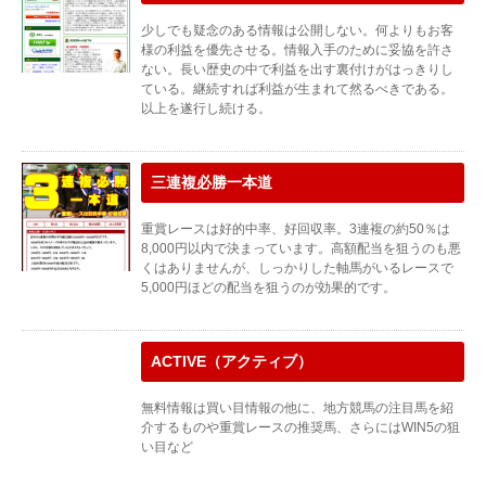
少しでも疑念のある情報は公開しない。何よりもお客
様の利益を優先させる。情報入手のために妥協を許さ
ない。長い歴史の中で利益を出す裏付けがはっきりし
ている。継続すれば利益が生まれて然るべきである。
以上を遂行し続ける。
三連複必勝一本道
重賞レースは好的中率、好回収率。3連複の約50％は
8,000円以内で決まっています。高額配当を狙うのも悪
くはありませんが、しっかりした軸馬がいるレースで
5,000円ほどの配当を狙うのが効果的です。
ACTIVE（アクティブ）
無料情報は買い目情報の他に、地方競馬の注目馬を紹
介するものや重賞レースの推奨馬、さらにはWIN5の狙
い目など